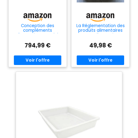
Conception des
La Réglementation des
compléments
produits alimentaires
alimentaires: Marché,
et non alimentaires :
développement,
Répression des fraudes
794,99 €
49,98 €
réglementation et
et contrôle de la
efficacité
qualité