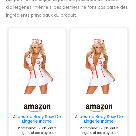
d’allergènes, même si ces derniers ne font pas partie des
ingrédients principaux du produit.
Allbestop Body Sexy De
Allbestop Body Sexy De
Lingerie Intime
Lingerie Intime
Contenant Dentelle
Contenant Dentelle
Plateforme: FR, clé: entre
Plateforme: FR, clé: entre
Pour Femmes - Robe Et
Pour Femmes - Robe Et
lingerie et cosplay pour
lingerie et cosplay pour
Vêtements De Nuit
Vêtements De Nuit