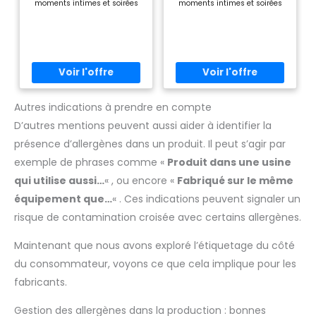
moments intimes et soirées
moments intimes et soirées
Cosplay Sans
Cosplay Sans
succincte de la dentelle
succincte de la dentelle
Mentionner Couleur
Mentionner Couleur
raffinée et féminine adaptée à
raffinée et féminine adaptée à
Ou(Blanc,M)
Ou(Blanc,XL)
tenues de nuit : Conçue pour
tenues de nuit : Conçue pour
offrir confort et sensualité
offrir confort et sensualité
avec un ajustement élégant et
avec un ajustement élégant et
léger : Idéale pour jeux de rôle,
léger : Idéale pour jeux de rôle,
cosplays et occasions
cosplays et occasions
spéciales avec un séduisant :
spéciales avec un séduisant :
Flexibilité d'utilisation: peut
Flexibilité d'utilisation: peut
Autres indications à prendre en compte
être portée comme sous-
être portée comme sous-
vêtement raffiné ou robe
vêtement raffiné ou robe
D’autres mentions peuvent aussi aider à identifier la
légère pour
légère pour
présence d’allergènes dans un produit. Il peut s’agir par
exemple de phrases comme «
Produit dans une usine
qui utilise aussi…
« , ou encore «
Fabriqué sur le même
équipement que…
« . Ces indications peuvent signaler un
risque de contamination croisée avec certains allergènes.
Maintenant que nous avons exploré l’étiquetage du côté
du consommateur, voyons ce que cela implique pour les
fabricants.
Gestion des allergènes dans la production : bonnes