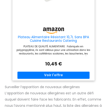
Plateau Alimentaire Résistant 10,7L Sans BPA
Cuisine Restaurants Catering
PLATEAU DE QUALITÉ ALIMENTAIRE : Fabriqués en
polypropylène, ils sont idéaux pour une utilisation dans les
restaurants, les cafétérias scolaires, les boucheries, les
poissonneries, etc. Taille: 47,5cm x 35,8cm x 8,4cm. TRÈS
RÉSISTANT : Il résiste aux chutes et à l'abrasion sans
10,45 €
problème ; il ne se déforme pas et ne se fissure pas à
l'usage. MULTIPLES FONCTIONS : Il résiste à des
températures de -18 °C à 90 °C. Il peut être utilisé au micro-
ondes ou au réfrigérateur. SANS BPA : Ce plateau peut être
en contact direct avec les aliments car il ne contient ni BPA
ni substances toxiques. FACILE À NETTOYER : N'attire pas les
taches de graisse ou de saleté ; les résidus alimentaires
Surveiller l’apparition de nouveaux allergènes
s'éliminent rapidement au lave-vaisselle.
L’apparition de nouveaux allergènes est un autre défi
auquel doivent faire face les fabricants. En effet, comme
nous l’avons mentionné plus haut, la liste des allergènes à