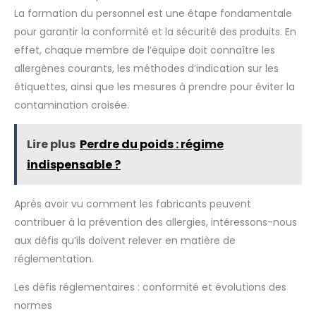
rend idéal pour des applications précises dans des
La formation du personnel est une étape fondamentale
environnements éducatifs et scientifiques. Acier inoxydable
de qualité alimentaire : entièrement fabriqué en acier
pour garantir la conformité et la sécurité des produits. En
inoxydable 304 pour toutes les surfaces de contact et le
boîtier, ce mélangeur dispose de surfaces intérieures et
effet, chaque membre de l’équipe doit connaître les
extérieures polies miroir pour un nettoyage sans effort et
une résistance supérieure à la corrosion, répondant aux
allergènes courants, les méthodes d’indication sur les
normes d'hygiène dans les secteurs pharmaceutique et
étiquettes, ainsi que les mesures à prendre pour éviter la
alimentaire. Tambour rotatif à 360° : la rotation du tambour
en forme de V facilite à la fois le flux vertical et horizontal
contamination croisée.
du matériau, amélioré par un agitateur interne à grande
vitesse qui favorise le culbutage forcé. Cela augmente
considérablement l'efficacité du mélange, en particulier
pour les matériaux à faible fluidité. Applications
Lire plus
Perdre du poids : régime
polyvalentes : idéal pour mélanger des produits
pharmaceutiques, des poudres chimiques, des granulés
indispensable ?
alimentaires et des additifs alimentaires, ce mélangeur
s'adapte efficacement aux poudres sèches et aux
matériaux granulaires dans un large éventail d'industries.
Après avoir vu comment les fabricants peuvent
contribuer à la prévention des allergies, intéressons-nous
aux défis qu’ils doivent relever en matière de
réglementation.
Les défis réglementaires : conformité et évolutions des
normes