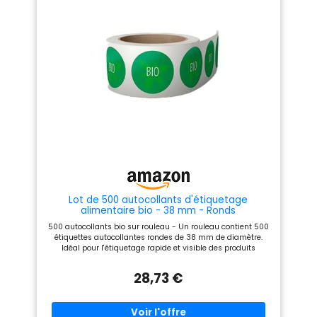
détache facilement sans
laisser de traces". ✅Facile à
écrire : vous pouvez marquer
la date et le nom des aliments
avec un stylo à bille sur nos
étiquettes de conservation des
aliments. Vous pourrez ainsi
identifier plus facilement les
types d'aliments et leur durée
de conservation. ✅Couleur
Étiquettes autocollantes
amovibles :Nos étiquettes
colorées pour congélateur sont
parfaites pour distinguer
différents objets les uns des
autres. Grâce aux huit thèmes
de couleurs différents. Chaque
étiquette adhésive universelle
a sa propre ligne de couleur,
Lot de 500 autocollants d'étiquetage
ce qui vous permet
alimentaire bio - 38 mm - Ronds
d'organiser facilement votre
congélateur ou votre cuisine.
500 autocollants bio sur rouleau - Un rouleau contient 500
✅Autres applications :
étiquettes autocollantes rondes de 38 mm de diamètre.
Pratique pour les cuisines, les
Idéal pour l'étiquetage rapide et visible des produits
bureaux, les bocaux, les
biologiques. Convient pour la restauration et la vente -
emballages alimentaires, les
Convient pour la restauration, les restaurants, le commerce
28,73 €
récipients alimentaires
alimentaire, la restauration, les hôtels, les buffets, la
commercialisation directe et les usines. Polyvalent : idéal
pour l'emballage alimentaire, l'emballage de vente,
l'étiquetage des produits, l'étiquetage des marchandises,