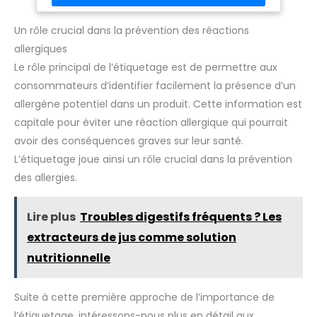
les conteneurs de stockage, les emballages d'expédition et
les boîtes alimentaires. Matériau robuste : imperméable,
résistant aux intempéries, aux rayures et à l'abrasion.
Un rôle crucial dans la prévention des réactions
Adhère de manière fiable. Convient pour une utilisation
allergiques
dans le réfrigérateur. Pour un étiquetage clair : prend en
charge l'étiquetage bien visible des produits biologiques en
Le rôle principal de l’étiquetage est de permettre aux
vente, stockage, transport et présentation.
consommateurs d’identifier facilement la présence d’un
allergène potentiel dans un produit. Cette information est
capitale pour éviter une réaction allergique qui pourrait
avoir des conséquences graves sur leur santé.
L’étiquetage joue ainsi un rôle crucial dans la prévention
des allergies.
Lire plus
Troubles digestifs fréquents ? Les
extracteurs de jus comme solution
nutritionnelle
Suite à cette première approche de l’importance de
l’étiquetage, intéressons-nous plus en détail aux