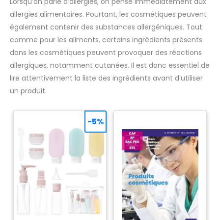
Lorsqu’on parle d’allergies, on pense immédiatement aux
double face pour une pose facilitée. - Made in France : Tous
nos produits de signalétique sont conçus et fabriqués dans
allergies alimentaires. Pourtant, les cosmétiques peuvent
le sud de la France. Nous sommes présents sur Amazon
depuis plus de 17 ans avec un taux d'évaluation proche de
également contenir des substances allergéniques. Tout
100%, notre objectif étant de vous assurer la qualité au
meilleur prix avec un service de proximité irréprochable et
comme pour les aliments, certains ingrédients présents
réactif.
dans les cosmétiques peuvent provoquer des réactions
allergiques, notamment cutanées. Il est donc essentiel de
lire attentivement la liste des ingrédients avant d’utiliser
un produit.
-5%