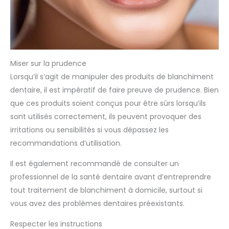
whitening vous garantit des dents fraîches et propres. Une
Expérience de Blanchiment des Dents Confortable :
Blanchiment dent offre une excellente adhérence et un
ajustement confortable. Blanchiment dentaire professionnel
épouse la forme de vos dents et reste fermement en place
pendant l'utilisation, agissant efficacement pour offrir des
résultats de blanchiment des dents performants. Bande
blanchissante constitue une option de soin confortable pour
Miser sur la prudence
toute personne souhaitant améliorer l'apparence de ses
dents.
Lorsqu’il s’agit de manipuler des produits de blanchiment
dentaire, il est impératif de faire preuve de prudence. Bien
que ces produits soient conçus pour être sûrs lorsqu’ils
sont utilisés correctement, ils peuvent provoquer des
irritations ou sensibilités si vous dépassez les
recommandations d’utilisation.
Il est également recommandé de consulter un
professionnel de la santé dentaire avant d’entreprendre
tout traitement de blanchiment à domicile, surtout si
vous avez des problèmes dentaires préexistants.
Respecter les instructions