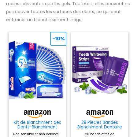
tout en offrant un
moins salissantes que les gels. Toutefois, elles peuvent ne
blanchiment dentaire sûr,
efficace et professionnel, bien
pas couvrir toutes les surfaces des dents, ce qui peut
supérieur aux simples bande
entraîner un blanchissement inégal.
blanchiment dentaire en
vente libre.
-10%
Kit de Blanchiment des
28 PièCes Bandes
Dents-Blanchiment
Blanchiment Dentaire
Dentaire, 28 Bande 14
Violet, Kit de
Non sensible et non indolore -
28 bandelettes de
Ensembles Blanchisseur
Blanchiment Dentaire,