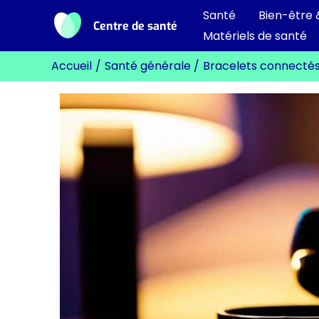
Aller
Santé
Bien-être 
Centre de santé
au
Matériels de santé
contenu
Accueil
Santé générale
Bracelets connectés :