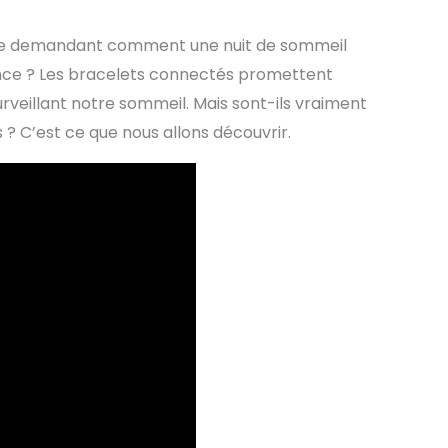
y, se demandant comment une nuit de sommeil
nce ? Les bracelets connectés promettent
rveillant notre sommeil. Mais sont-ils vraiment
? C’est ce que nous allons découvrir.