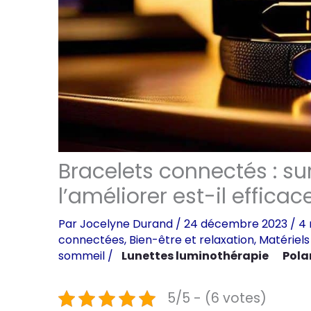
Bracelets connectés : su
l’améliorer est-il efficac
Par
Jocelyne Durand
/
24 décembre 2023
/
4 
connectées
,
Bien-être et relaxation
,
Matériels
sommeil
/
Lunettes luminothérapie
Pola
5/5 - (6 votes)