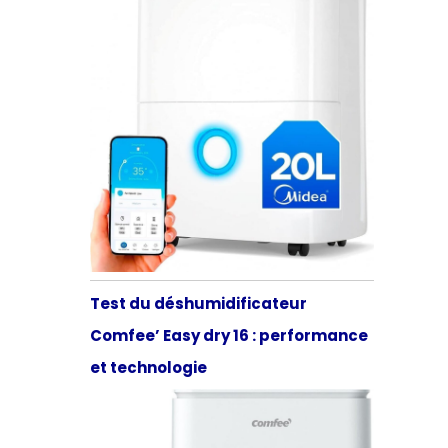
Test du déshumidificateur
Comfee’ Easy dry 16 : performance
et technologie