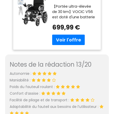
pliable leger pour
【Portée ultra-élevée
personnes
de 30 km】VOCIC V56
âgées,30KM
est doté d'une batterie
au lithium haute
699,99 €
performance (24 V/20
Ah). Il s’agit du fauteuil
roulant électrique
ayant la plus longue
autonomie du marché.
Avec l'autonomie ultra
longue de 30 km, vous
Notes de la rédaction 13/20
pouvez aller n'importe
où, vitesse maximale : 6
Autonomie :
km/h. Equipé d'un
Maniabilité :
puissant moteur de
500W, il vous offre une
Poids du fauteuil roulant :
durée de vie
Confort d’assise :
extrêmement longue et
Facilité de pliage et de transport :
vous permet
Adaptabilité du fauteil aux besoins de l’utilisateur :
d'affronter facilement
différents types de