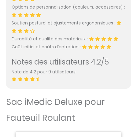
terrains tels que les
Options de personnalisation (couleurs, accessoires) :
pentes et les barrages
routiers. 【Pneus
Soutien postural et ajustements ergonomiques :
d'extérieur de qualité
Top】nous utilisons des
roues arrière gonflables
Durabilité et qualité des matériaux :
en caoutchouc de
Coût initial et coûts d’entretien :
haute qualité pour
garantir une excellente
Notes des utilisateurs 4.2/5
absorption des chocs
et une excellente
Note de 4.2 pour 9 utilisateurs
résistance à l'usure,
vous permettant de
traverser facilement
divers terrains tels que
Sac iMedic Deluxe pour
l'herbe et le gravier.
Avec des pneus super
larges de 40 cm, vous
Fauteuil Roulant
pouvez surmonter des
obstacles jusqu'à 7 cm
plus hauts qu'avec des