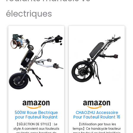
électriques
500W Roue Électrique
CHAOZHU Accessoire
pour Fauteuil Roulant
Pour Fauteuil Roulant 16
Manuel, Dispositif De
Pouces Kits De
【SÉLECTION DE STYLE】: Le
【Utilisation par tous les
Traction Pour Fauteuil
Conversion Pour
style A convient aux fauteuils
temps】Ce handcycle tracteur
Roulant (Manuel →
Tracteur à VéLo à Main