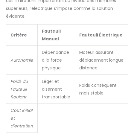
des limitations importantes au niveau des membres
supérieurs, l’électrique s’impose comme la solution
évidente.
Fauteuil
Critère
Fauteuil Électrique
Manuel
Dépendance
Moteur assurant
Autonomie
à la force
déplacement longue
physique
distance
Poids du
Léger et
Poids conséquent
Fauteuil
aisément
mais stable
Roulant
transportable
Coût initial
et
d’entretien