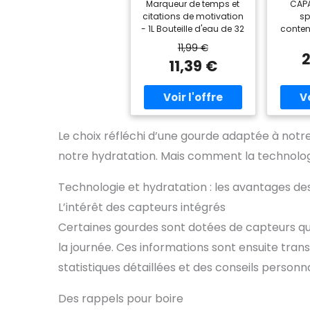
Marqueur de temps et
CAPA
aro
citations de motivation
sp
sav
- 1L Bouteille d'eau de 32
conten
ré
oz avec des heures à
idéa
cha
11,99 €
boire et des citations de
hydraté
2
natur
11,39 €
motivation, elle est
la jo
calor
idéale pour mesurer
INCLUS
et 
votre volume de la
gélul
consommation d'eau
aux ar
prog
quotidien, vous assurer
fruit
de rester en hydraté et
plai
Le choix réfléchi d’une gourde adaptée à not
vous motiver à boire
gorg
plus. Nos bouteilles
CALORIE
notre hydratation. Mais comment la technologi
d'eau vous permettront
eau 
de mieux atteindre vos
sain
Technologie et hydratation : les avantages des
objectifs de fitness, y
calorie
compris le régime, la
pour 
L’intérêt des capteurs intégrés
diète et de la santé
équil
Certaines gourdes sont dotées de capteurs qu
totale. Conception
TRITA
étanche et fonctionnelle
Trita
la journée. Ces informations sont ensuite tran
- Il suffit de l'ouvrir avec
chale
statistiques détaillées et des conseils personn
une main en cliquant
est ro
sur le bouton. Le
sans
couvercle rabattable
utilisa
Des rappels pour boire
est conçu avec un
PRATIQ