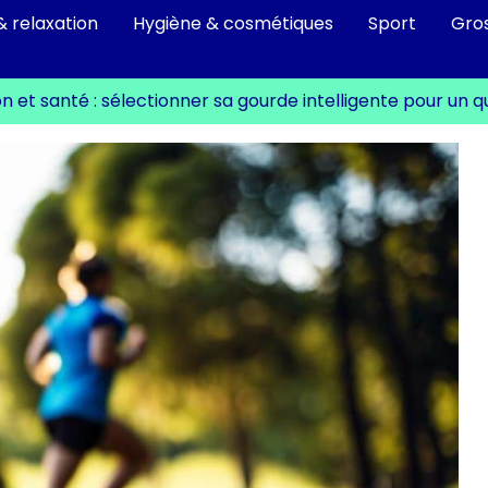
& relaxation
Hygiène & cosmétiques
Sport
Gro
n et santé : sélectionner sa gourde intelligente pour un qu