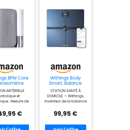
ngs BPM Core
Withings Body
ensiomètre
Smart, Balance
necté avec
Corporelle, Wifi &
ON ARTÉRIELLE :
STATION SANTÉ À
rocardiogram
Bluetooth, BIA, Noir
ystolique et
DOMICILE — Withings,
 Stéthoscope
lique ; Mesure de
inventeur de la balance
ectronique
quence cardiaque
connectée, vous
ROCARDIOGRAMM
propose un véritable
49,95 €
99,95 €
met de détecter la
tableau de bord bien-
tion auriculaire, la
être pour votre salle de
 répandue des
bain ou votre chambre.