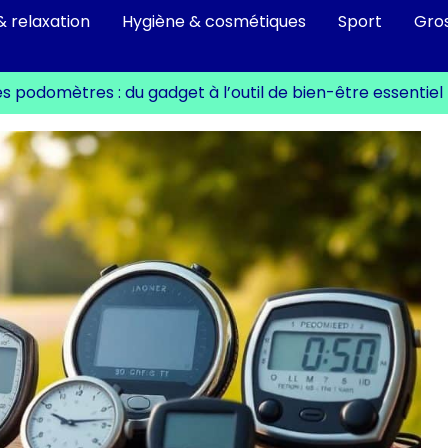
& relaxation
Hygiène & cosmétiques
Sport
Gro
es podomètres : du gadget à l’outil de bien-être essentiel