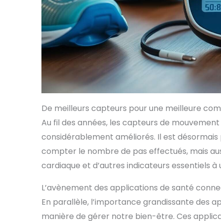
Mate ST
Stock
tout vo
do
l'appl
VOS M
MÉDE
facile
et vos
d'
prof
santé.
De meilleurs capteurs pour une meilleure co
AP
Récupé
Au fil des années, les capteurs de mouvement 
de tens
considérablement améliorés. Il est désormais
A
St
compter le nombre de pas effectués, mais auss
Membr
cardiaque et d’autres indicateurs essentiels à
base 
Plast
inoxy
L’avènement des applications de santé conn
St
Membr
En parallèle, l’importance grandissante des a
avec
manière de gérer notre bien-être. Ces applica
acier i