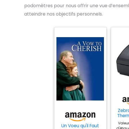
3 éle
podomètres pour nous offrir une vue d’ensembl
atteindre nos objectifs personnels.
Zebr
Therm
ZD2
Valeur
Un Voeu qu'il Faut
Conn
d'étiq