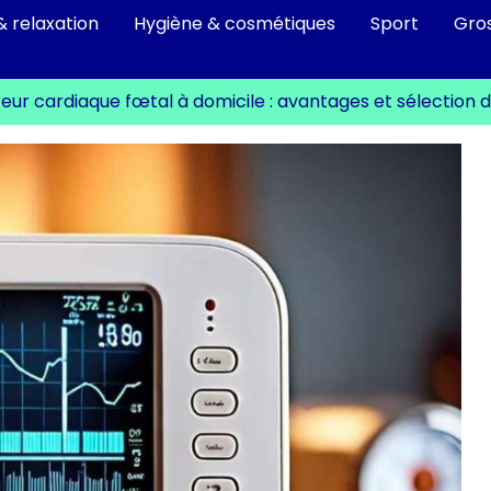
& relaxation
Hygiène & cosmétiques
Sport
Gro
eur cardiaque fœtal à domicile : avantages et sélection 