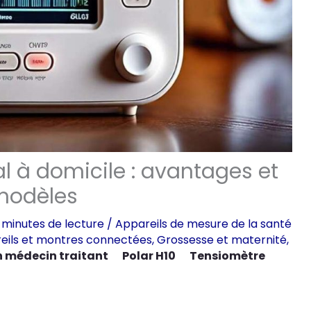
l à domicile : avantages et
 modèles
 minutes de lecture
/
Appareils de mesure de la santé
eils et montres connectées
,
Grossesse et maternité
,
n médecin traitant
Polar H10
Tensiomètre