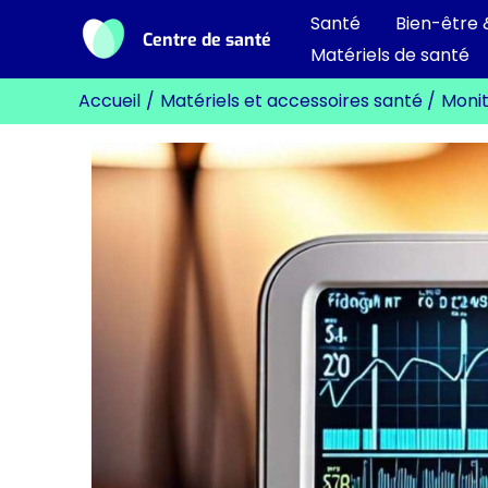
Aller
Santé
Bien-être 
Centre de santé
au
Matériels de santé
contenu
Accueil
Matériels et accessoires santé
Monit