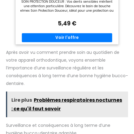
SOIN PROTECTION DOUCEUR : Vos dents sensibles méritent
des soins dentaires ciblés
une attention particulière. Découvrez le bain de bouche
pour prévenir les problèmes
elmex Soin Protection Douceur, idéal pour une protection au
de gencives, renforcer les
quotidien contre la sensibilité et les agressions. PROTECTION
dents et maintenir une
CARIES : Prenez soin de vos dents en douceur avec notre
haleine fraîche, grâce à son
5,49 €
bain de bouche pour dents sensibles qui offre une
expertise scientifique
protection efficace contre les caries grâce à sa formule à
reconnue.
triple action cliniquement prouvée. PROTECTION RAPIDE : En
seulement 30 secondes de rinçage, notre bain de bouche
fluoré atteint l'intégralité de votre cavité buccale pour vous
aider à assurer une protection complète même dans les
zones difficiles d'accès. TECHNOLOGIE NEO AMINEX : Notre
Après avoir vu comment prendre soin au quotidien de
formule unique contient la technologie Neo Aminex qui est
votre appareil orthodontique, voyons ensemble
spécialement conçue pour reminéraliser l'émail et offrir une
protection efficace et cliniquement prouvée contre les caries
l’importance d’une surveillance régulière et les
dentaires. GOÛT MENTHE DOUCE : Notre bain de bouche sans
colorant et sans alcool* a été conçu avec un agréable goût
conséquences à long terme d’une bonne hygiène bucco-
de menthe douce et rafraîchit votre haleine durablement
sans agresser les bouches sensibles. *Cette formule ne
dentaire.
contient pas d'éthanol.
Lire plus
Problèmes respiratoires nocturnes
: ce qu'il faut savoir
Surveillance et conséquences à long terme d’une
hygiène bucco-dentaire adaptée