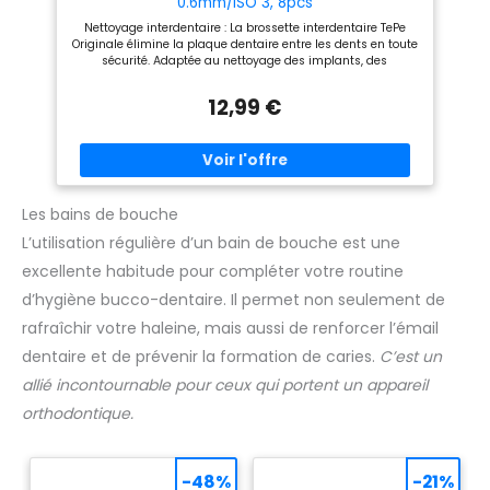
0.6mm/ISO 3, 8pcs
Nettoyage interdentaire : La brossette interdentaire TePe
Originale élimine la plaque dentaire entre les dents en toute
sécurité. Adaptée au nettoyage des implants, des
couronnes et des bridges. Convient aux espaces
interdentaires intermédiaires. Élimine la plaque dentaire : La
12,99 €
brossette interdentaire TePe Originale vous aide à éliminer
la plaque dentaire et nettoyer les 40% de vos dents que la
brosse à dents n'atteint pas. Un moyen efficace d'éliminer
la plaque dentaire entre les dents. Pour une haleine fraîche :
Il est important d'avoir une bonne hygiène dentaire. A
utiliser quotidiennement pour des dents et des gencives
saines et une haleine fraîche. A utiliser en complément de
Les bains de bouche
votre brosse à dents. Matières premières renouvelables : Les
L’utilisation régulière d’un bain de bouche est une
matières premières des Brossettes Interdentaires TePe
proviennent de sources renouvelables et sont fabriquées
excellente habitude pour compléter votre routine
avec 100% d'énergie verte. Les Brossettes Interdentaires TePe
sont fabriquées en Suède. Manche ergonomique : Le
d’hygiène bucco-dentaire. Il permet non seulement de
manche ergonomique offre une prise en main stable pour
un nettoyage contrôlé. Les brossettes interdentaires TePe
rafraîchir votre haleine, mais aussi de renforcer l’émail
sont développées en collaboration avec des experts
dentaire et de prévenir la formation de caries.
C’est un
dentaires afin de garantir une qualité optimale.
allié incontournable pour ceux qui portent un appareil
orthodontique.
-48%
-21%