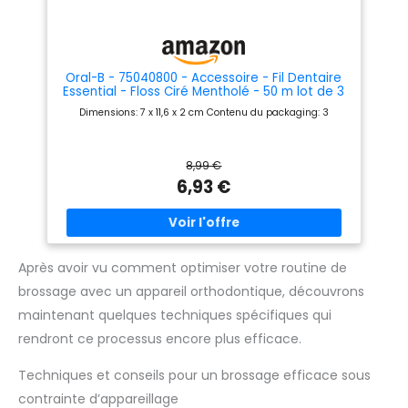
déplacement. 🦷Conception
scientifique : Doté d'un fil
dentaire avec manche à une
extrémité pour éliminer les
débris plus importants, et
d'une section médiane
Oral-B - 75040800 - Accessoire - Fil Dentaire
texturée pour une meilleure
Essential - Floss Ciré Mentholé - 50 m lot de 3
prise en main et une réduction
Dimensions: 7 x 11,6 x 2 cm Contenu du packaging: 3
de la fatigue. Protège les dents
tout en assurant un nettoyage
en profondeur. 🦷Ensemble
économique : Chaque paquet
8,99 €
contient 100 cure-dents, ce qui
6,93 €
le rend idéal pour un usage
familial. Abordable, écologique
et favorisant la santé dentaire
pour tous.
Après avoir vu comment optimiser votre routine de
brossage avec un appareil orthodontique, découvrons
maintenant quelques techniques spécifiques qui
rendront ce processus encore plus efficace.
Techniques et conseils pour un brossage efficace sous
contrainte d’appareillage