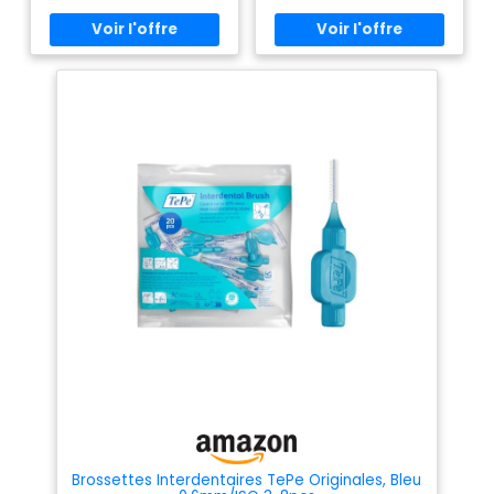
maximale. Design innovant en
double tête:Les brosses ont un
côté en silicone pour masser
les gencives et un côté en
forme de cure-dents pour
nettoyer les résidus dans les
zones difficiles d'accès,
offrant ainsi un nettoyage
optimal des dents et des
gencives. Matériaux de qualité
supérieure : Les matériaux
utilisés sont de haute qualité
et garantissent une bonne
hygiène pour la santé bucco-
dentaire. Utilisations
multiples:Stimule en douceur
et micro-massage des
gencives pour une sensation
agréable et une santé
optimale des gencives Service
clientèle fiable:Nous sommes
à votre disposition pour
répondre à toutes vos
questions et préoccupations
concernant ce produit de
qualité.
Brossettes Interdentaires TePe Originales, Bleu