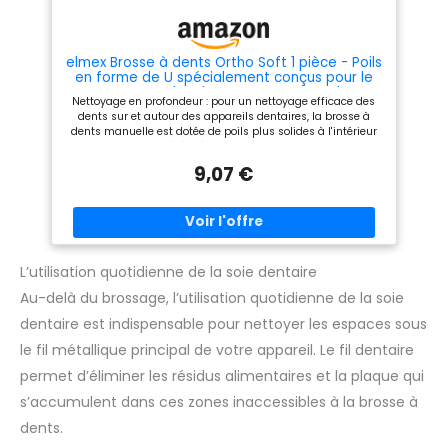
elmex Brosse à dents Ortho Soft 1 pièce - Poils
en forme de U spécialement conçus pour le
nettoyage des dents sur et autour des
Nettoyage en profondeur : pour un nettoyage efficace des
appareils dentaires - Brosse à dents pour
dents sur et autour des appareils dentaires, la brosse à
appareils orthodontiques et
dents manuelle est dotée de poils plus solides à l'intérieur
et de poils souples à l'extérieur dans une coupe en V Forme
pratique : la poignée ergonomique permet à la brosse à
9,07 €
dents orthodontique à tête de brosse courte et de poils
extérieurs souples de se déplacer particulièrement
maniable et facile à manipuler Pour appareils dentaires :
recommandée par les dentistes, la brosse à dents Ortho
Elmex est particulièrement adaptée aux personnes avec des
pinces, des fils et d'autres supports orthodontiques
Utilisation quotidienne : la brosse à dents elmex est idéale
L’utilisation quotidienne de la soie dentaire
pour le brossage quotidien des dents avec des appareils
Au-delà du brossage, l’utilisation quotidienne de la soie
dentaires et nettoie les dents de manière particulièrement
efficace jusque dans les espaces interdentaires Détails et
dentaire est indispensable pour nettoyer les espaces sous
contenu de la livraison : brosse à dents ortho elmex douce,
poils en forme de V pour un nettoyage efficace sur et autour
le fil métallique principal de votre appareil. Le fil dentaire
des appareils dentaires, brosse à tête courte pour un usage
quotidien, 1 pièce
permet d’éliminer les résidus alimentaires et la plaque qui
s’accumulent dans ces zones inaccessibles à la brosse à
dents.