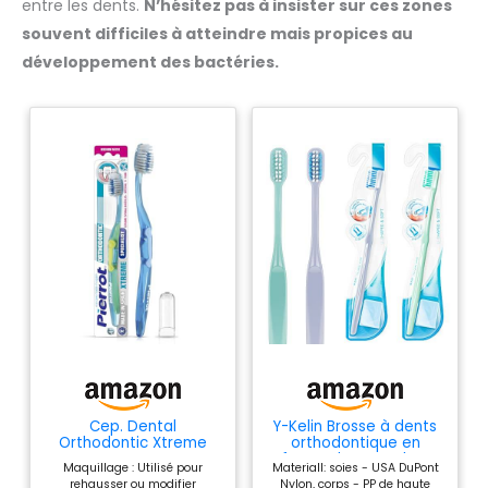
entre les dents.
N’hésitez pas à insister sur ces zones
aider à combler l'écart entre
aider à combler l'écart entre
vos dents ou à corriger l'écart
vos dents ou à corriger l'écart
souvent difficiles à atteindre mais propices au
entre les dents de devant
entre les dents de devant
supérieures et inférieures
supérieures et inférieures
développement des bactéries.
lorsque mordant.
lorsque mordant.
Cep. Dental
Y-Kelin Brosse à dents
Orthodontic Xtreme
orthodontique en
forme de U Lot de 4
Maquillage : Utilisé pour
Materiall: soies - USA DuPont
couleurs (lot de 4)
rehausser ou modifier
Nylon, corps - PP de haute