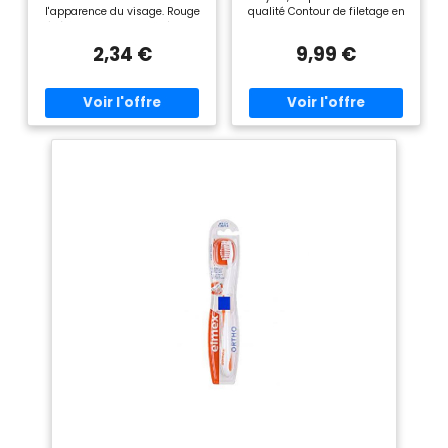
l'apparence du visage. Rouge
qualité Contour de filetage en
à lèvres : Produit cosmétique
forme de U pour le nettoyage
appliqué sur les lèvres pour
par simulation de la surface
2,34 €
9,99 €
ajouter de la couleur et de
des dents et des entretoises
l'éclat. Fond de teint : Produit
Tête de brosse plus petite
utilisé pour unifier le teint du
conçue spécifiquement pour
visage. Mascara : Appliqué sur
éliminer le biofilm oral autour
les cils pour donner volume et
des appareils orthodontiques
longueur. Crème hydratante :
Pack de 4 couleurs au total.
Utilisée pour hydrater et
Recommandé de remplacer
adoucir la peau.
votre brosse à dents tous les 3
mois Convient au traitement
orthodontique, avec dents
exposées à la bifurcation,
implant dentaire, surface
distale des dents et une
brosse dure du site