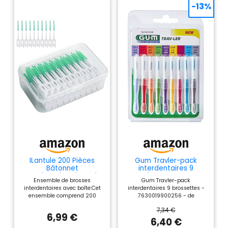
-13%
ILantule 200 Pièces
Gum Travler-pack
Bâtonnet
interdentaires 9
Interdentaire,Bâton de
brossettes
Ensemble de brosses
Gum Travler-pack
Fil Dentaire,Brossettes
interdentaires avec boîte:Cet
interdentaires 9 brossettes -
interdentaires Soft
ensemble comprend 200
7630019900256 - de
Silicone Brosse à
brosses interdentaires souples
Brossettes
dents(Vert)
7,34 €
et confortables, ainsi qu'une
6,99 €
boîte de rangement
6,40 €
individuelle pour une hygiène