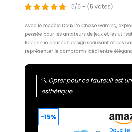
5/5 - (5 votes)
Avec le modèle Douxlife Chaise Gaming, explor
pensée pour les amateurs de jeux et les utilis
Reconnue pour son design séduisant et ses cara
représenter le compromis idéal entre élégan
🔍
Opter pour ce fauteuil est un
esthétique.
-15%
Douxlife