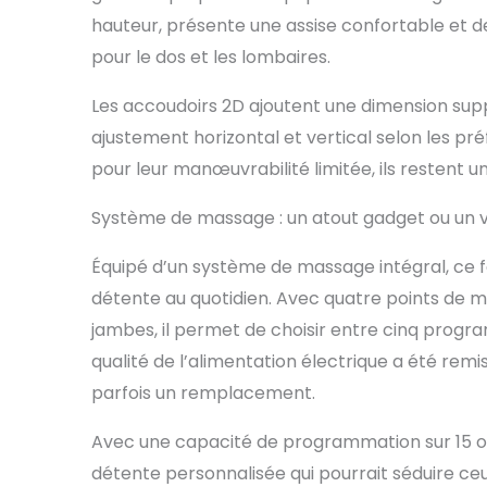
pneumatiqu
hauteur, présente une assise confortable et d
et la base
garantit un
pour le dos et les lombaires.
Les roues u
tournent a
Les accoudoirs 2D ajoutent une dimension sup
Le simili-c
ajustement horizontal et vertical selon les pré
Nettoyage 
parfait po
pour leur manœuvrabilité limitée, ils restent u
Système de massage : un atout gadget ou un v
Équipé d’un système de massage intégral, ce f
détente au quotidien. Avec quatre points de mas
jambes, il permet de choisir entre cinq progra
qualité de l’alimentation électrique a été remi
parfois un remplacement.
Avec une capacité de programmation sur 15 o
détente personnalisée qui pourrait séduire ceu