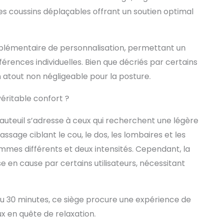
e de niveau 4, capacité de charge 150-180 kg,
es coussins déplaçables offrant un soutien optimal
 en nylon cinq étoiles haute résistance améliorée
e plus grande stabilité et une meilleure sécurité.
niverselles silencieuses protègent le sol et
vec souplesse 【Résistant et Facile à Entretenir】
plémentaire de personnalisation, permettant un
uir respirant allie douceur au toucher et élasticité.
férences individuelles. Bien que décriés par certains
simplissime, un coup de chiffon humide suffit –
ur les encas et boissons pendant le gaming
n atout non négligeable pour la posture.
éritable confort ?
auteuil s’adresse à ceux qui recherchent une légère
sage ciblant le cou, le dos, les lombaires et les
mmes différents et deux intensités. Cependant, la
se en cause par certains utilisateurs, nécessitant
u 30 minutes, ce siège procure une expérience de
x en quête de relaxation.