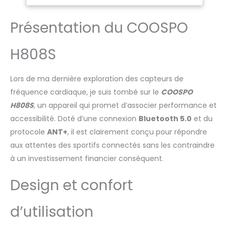
d'entraînement et les
Coosporide, Polar
calories brûlées sur
Beat, Kinomap
Présentation du COOSPO
votre smartphone ou
tablette avec des
applications
H808S
d'entraînement
compatibles Bluetooth
Lors de ma dernière exploration des capteurs de
et ANT+ - L'appareil est
compatible avec le
fréquence cardiaque, je suis tombé sur le
COOSPO
Bluetooth 4.0 et ANT+,
H808S
, un appareil qui promet d’associer performance et
ce qui vous permet de
accessibilité. Doté d’une connexion
Bluetooth 5.0
et du
l'associer à des
protocole
ANT+
, il est clairement conçu pour répondre
smartphones,
tablettes, montres GPS
aux attentes des sportifs connectés sans les contraindre
et ordinateurs de vélo
à un investissement financier conséquent.
Compatible avec des
applications -
Design et confort
Fonctionne avec les
applications
d’utilisation
principales tels que
Coosporide, Wahoo,