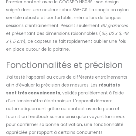
Zwift, Endomondo,
Premier contact avec le COOSPO H808S : son design
Runkeeper, IpBike, Nike+
soigné dans une couleur sobre SW-CS. La sangle en nylon
Runclub, Peloton, Map
semble robuste et confortable, même lors de longues
My Run, app hrv élite,
sessions d’entraînement. Pesant seulement
60 grammes
Komoot, iCardio, DDP
Yoga et d’autres.
et présentant des dimensions raisonnables (
65, 02 x 3, 48
Confortable - la sangle
x 1, 5 cm
), ce capteur se fait rapidement oublier une fois
de fréquence
en place autour de la poitrine.
cardiaque pèse 45,6 g,
résout parfaitement les
Fonctionnalités et précision
inconvénients des
capteurs de fréquence
cardiaque traditionnels
J’ai testé l’appareil au cours de différents entraînements
qui sont épais et
afin d’évaluer la précision des mesures. Les
résultats
glissent facilement. La
sont très convaincants
, validés parallèlement à l’aide
longueur de la sangle
d’un tensiomètre électronique. L’appareil démarre
en tissu doux est
réglable de 25,6" à
automatiquement grâce au contact avec la peau et
37,4", ce qui la rend
fournit un feedback sonore ainsi qu’un voyant lumineux
plus confortable à
pour confirmer sa bonne activation, une fonctionnalité
porter Contenu de
appréciée par rapport à certains concurrents.
l’emballage - un