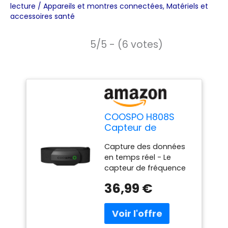
lecture
/
Appareils et montres connectées
,
Matériels et
accessoires santé
5/5 - (6 votes)
COOSPO H808S
Capteur de
Fréquence
Capture des données
Cardiaque
en temps réel - Le
Bluetooth5.0 Ant+,
capteur de fréquence
Cardio
cardiaque CooSpo
Fréquencemètres
36,99 €
vous aide à suivre et
ECG/EKG, Étanche
enregistrer en temps
IP67, Compatible
réel la fréquence
avec Wahoo,
cardiaque, les zones
Strava, Adidas,