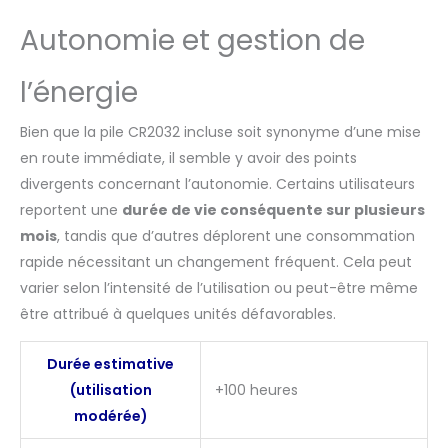
capteur de fréquence
Autonomie et gestion de
cardiaque avec pile de
monnaie incluse, une
sangle de poitrine
l’énergie
noire, un manuel
d'utilisation et du
Bien que la pile CR2032 incluse soit synonyme d’une mise
service à la clientèle et
en route immédiate, il semble y avoir des points
technique CooSpo à
vie
divergents concernant l’autonomie. Certains utilisateurs
reportent une
durée de vie conséquente sur plusieurs
mois
, tandis que d’autres déplorent une consommation
rapide nécessitant un changement fréquent. Cela peut
varier selon l’intensité de l’utilisation ou peut-être même
être attribué à quelques unités défavorables.
Durée estimative
(utilisation
+100 heures
modérée)