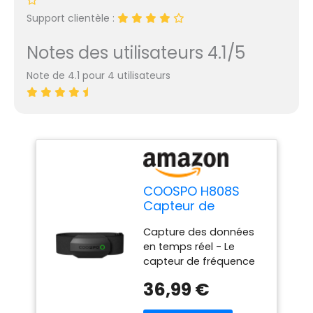
Support clientèle :
Notes des utilisateurs 4.1/5
Note de 4.1 pour 4 utilisateurs
COOSPO H808S
Capteur de
Fréquence
Capture des données
Cardiaque
en temps réel - Le
Bluetooth5.0 Ant+,
capteur de fréquence
Cardio
cardiaque CooSpo
Fréquencemètres
36,99 €
vous aide à suivre et
ECG/EKG, Étanche
enregistrer en temps
IP67, Compatible