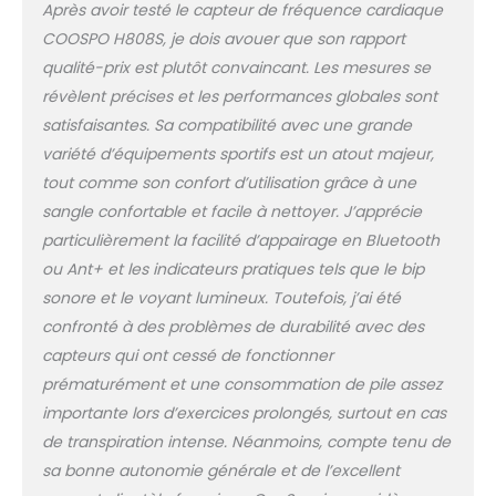
principales tels que
Après avoir testé le capteur de fréquence cardiaque
Coosporide, Wahoo,
COOSPO H808S, je dois avouer que son rapport
Zwift, Endomondo,
qualité-prix est plutôt convaincant. Les mesures se
Runkeeper, IpBike, Nike+
révèlent précises et les performances globales sont
Runclub, Peloton, Map
My Run, app hrv élite,
satisfaisantes. Sa compatibilité avec une grande
Komoot, iCardio, DDP
variété d’équipements sportifs est un atout majeur,
Yoga et d’autres.
tout comme son confort d’utilisation grâce à une
Confortable - la sangle
sangle confortable et facile à nettoyer. J’apprécie
de fréquence
cardiaque pèse 45,6 g,
particulièrement la facilité d’appairage en Bluetooth
résout parfaitement les
ou Ant+ et les indicateurs pratiques tels que le bip
inconvénients des
sonore et le voyant lumineux. Toutefois, j’ai été
capteurs de fréquence
confronté à des problèmes de durabilité avec des
cardiaque traditionnels
qui sont épais et
capteurs qui ont cessé de fonctionner
glissent facilement. La
prématurément et une consommation de pile assez
longueur de la sangle
importante lors d’exercices prolongés, surtout en cas
en tissu doux est
de transpiration intense. Néanmoins, compte tenu de
réglable de 25,6" à
37,4", ce qui la rend
sa bonne autonomie générale et de l’excellent
plus confortable à