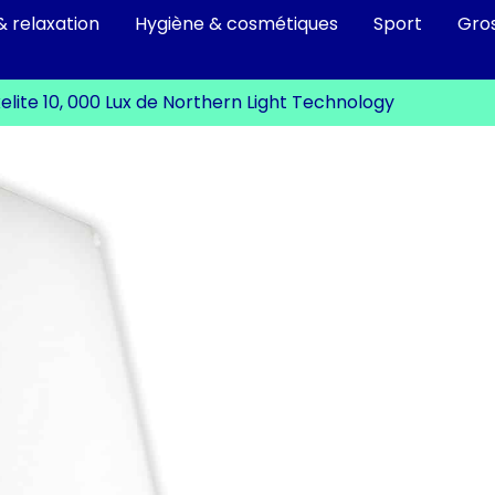
& relaxation
Hygiène & cosmétiques
Sport
Gro
elite 10, 000 Lux de Northern Light Technology