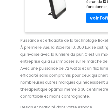
écran de 10 
fonctionner 
détendre et 
6,3 x 31,5 x
nos puissan
offrent une 
lumière natur
en fait une 
Puissance et efficacité de la technologie Boxel
lumineuse o
À première vue, la Boxelite 10, 000 Lux se dist
ans – La lam
pour l'apais
qui rivalise avec la lumière du jour. C’est un
du travail d
entreprise qui a su s’imposer sur le marché de
faible énerg
d'automne et
Avec une puissance de 72 watts et un flux lum
toutes les 
efficacité sans compromis pour ceux qui cher
fabriquées 
nombreuses autres marques qui nécessitent une
constructio
lumineux son
thérapeutique optimal même à 30 centimètres 
maximale. L
confortable et moins contraignante.
être général
vive diminu
Design et praticité dans votre espace
sérotonine, 