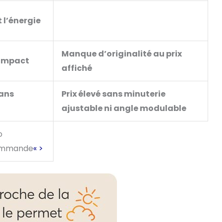
 l’énergie
Manque d’originalité au prix
compact
affiché
sans
Prix élevé sans minuterie
ajustable ni angle modulable
o
commande
« >