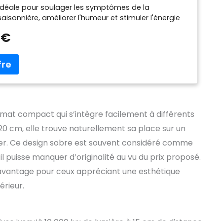
 idéale pour soulager les symptômes de la
aisonnière, améliorer l'humeur et stimuler l'énergie
eux similaire à celui du soleil : grâce à ses LED à
 €
re haut de gamme, Dash reproduit fidèlement la
 l'intensité de la lumière naturelle Confort visuel :
ce CRI supérieur à 95, Dash offre un éclairage à
vé, privilégiant le confort visuel Luminosité réglable :
ommandes tactiles situées sur le socle de la lampe,
é peut être facilement ajustée en fonction de vos
rmat compact qui s’intègre facilement à différents
20 cm, elle trouve naturellement sa place sur un
er. Ce design sobre est souvent considéré comme
 puisse manquer d’originalité au vu du prix proposé.
avantage pour ceux appréciant une esthétique
érieur.