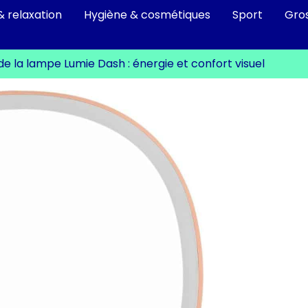
& relaxation
Hygiène & cosmétiques
Sport
Gro
de la lampe Lumie Dash : énergie et confort visuel