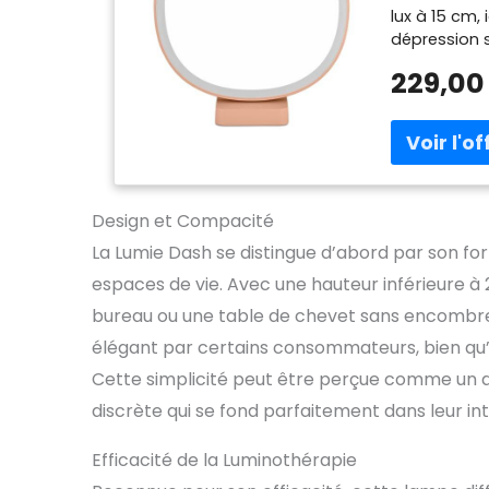
lux à 15 cm,
dépression s
Spectre lumin
229,00
large spect
luminosité et
avec un indi
contraste éle
grâce aux c
la luminosit
Design et Compacité
préférences
La Lumie Dash se distingue d’abord par son fo
espaces de vie. Avec une hauteur inférieure à 
bureau ou une table de chevet sans encombr
élégant par certains consommateurs, bien qu’il
Cette simplicité peut être perçue comme un 
discrète qui se fond parfaitement dans leur int
Efficacité de la Luminothérapie