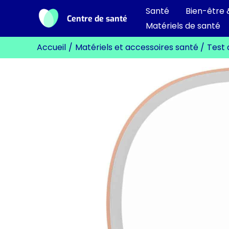
Aller
Santé
Bien-être 
Centre de santé
au
Matériels de santé
contenu
Accueil
Matériels et accessoires santé
Test 