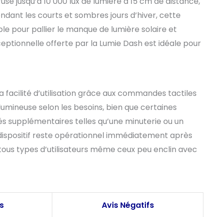
use jusqu’à 10 000 lux de lumière à 15 cm de distance,
Pendant les courts et sombres jours d’hiver, cette
le pour pallier le manque de lumière solaire et
ceptionnelle offerte par la Lumie Dash est idéale pour
sa facilité d’utilisation grâce aux commandes tactiles
 lumineuse selon les besoins, bien que certaines
és supplémentaires telles qu’une minuterie ou un
e dispositif reste opérationnel immédiatement après
 tous types d’utilisateurs même ceux peu enclin avec
fs
Avis Négatifs