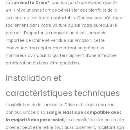
La
Luminette Drive®
, une
lampe de luminothérapie 2-
élastique et son
en-1
, révolutionne l’art de bénéficier des bienfaits de la
système d’attache
magnétique, il se
lumière tout en étant confortable. Conçue pour s’intégrer
positionne en deux
facilement dans votre voiture ou sur votre bureau, elle
secondes sur le pare-
promet d’apporter un nouvel élan à vos journées.
soleil. CONDUITE SÛRE -
Importée de Chine et vendue sur Amazon, cette
Le fait d’utiliser une
lumière bleue centrée
innovation a su capter mon attention grâce aux
sur une seule longueur
nombreux avis positifs qui témoignent d’une effective
d’onde permet de
amélioration du bien-être quotidien.
réduire l’intensité
lumineuse reçue,
Installation et
indispensable pour
garantir un confort
visuel en voiture. De
caractéristiques techniques
plus, sa position au-
dessus de la zone de
L’installation de la Luminette Drive est simple comme
vision ne bloque pas la
bonjour. Grâce à sa
sangle élastique compatible avec
vue et permet une
la majorité des pare-soleil
, le dispositif se fixe en un clin
conduite normale. A
L'ORDINATEUR - Son
d’œil et peut être retiré tout aussi aisément, facilitant son