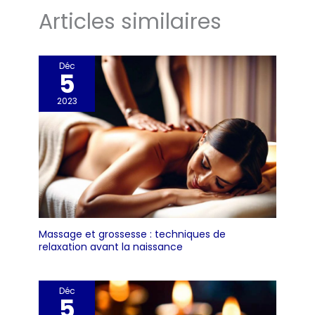
lampe et assure également la
Articles similaires
sécurité lors de l'utilisation
Portable et accrochable: Cette
lampe compacte et portable
de la lumière artificielle du
soleil avec un support rotatif à
Déc
180° et des trous d'accrochage.
5
Vous pouvez ajuster l'angle
selon vos besoins pour la
2023
maintenir dans la position
optimale ou l'accrocher au
mur. La construction carrée
symétrique vous permet de
transporter facilement et de
profiter de la lumière chaude
à tout moment à la maison,
au bureau ou en déplacement
Massage et grossesse : techniques de
relaxation avant la naissance
Déc
5