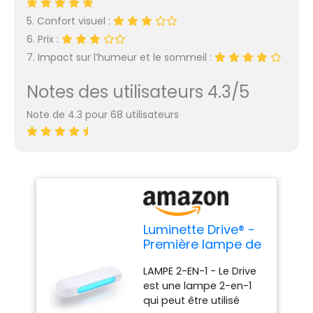
5. Confort visuel :
6. Prix :
7. Impact sur l’humeur et le sommeil :
Notes des utilisateurs 4.3/5
Note de 4.3 pour 68 utilisateurs
Luminette Drive® -
Première lampe de
luminothérapie 2-
LAMPE 2-EN-1 - Le Drive
en-1 - Profitez des
est une lampe 2-en-1
bienfaits de la
qui peut être utilisé
luminothérapie