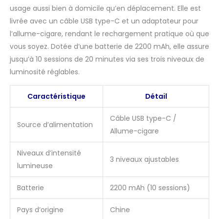
second clip de fixation
usage aussi bien à domicile qu’en déplacement. Elle est
se positionne en 2
livrée avec un câble USB type-C et un adaptateur pour
secondes sur n'importe
l’allume-cigare, rendant le rechargement pratique où que
quel écran d'ordinateur
(portable ou fixe). Vous
vous soyez. Dotée d’une batterie de 2200 mAh, elle assure
pourrez utiliser le Drive
jusqu’à 10 sessions de 20 minutes via ses trois niveaux de
au bureau, à la maison
luminosité réglables.
ou en voyage
professionnel. SÛR ET
Caractéristique
Détail
CERTIFIÉ - Le Drive est
certifiée "sans risque"
selon la norme
Câble USB type-C /
Source d’alimentation
européenne IEC 62471
Allume-cigare
sur la sécurité
photobiologique
Niveaux d’intensité
3 niveaux ajustables
lumineuse
Batterie
2200 mAh (10 sessions)
Pays d’origine
Chine