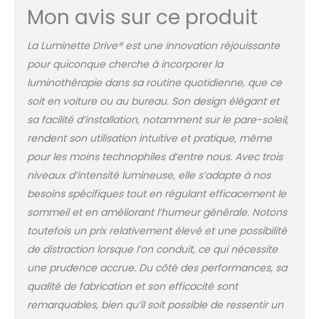
Mon avis sur ce produit
réduire l’intensité
lumineuse reçue,
indispensable pour
La Luminette Drive® est une innovation réjouissante
garantir un confort
pour quiconque cherche à incorporer la
visuel en voiture. De
luminothérapie dans sa routine quotidienne, que ce
plus, sa position au-
soit en voiture ou au bureau. Son design élégant et
dessus de la zone de
vision ne bloque pas la
sa facilité d’installation, notamment sur le pare-soleil,
vue et permet une
rendent son utilisation intuitive et pratique, même
conduite normale. A
pour les moins technophiles d’entre nous. Avec trois
L'ORDINATEUR - Son
niveaux d’intensité lumineuse, elle s’adapte à nos
second clip de fixation
se positionne en 2
besoins spécifiques tout en régulant efficacement le
secondes sur n'importe
sommeil et en améliorant l’humeur générale. Notons
quel écran d'ordinateur
toutefois un prix relativement élevé et une possibilité
(portable ou fixe). Vous
de distraction lorsque l’on conduit, ce qui nécessite
pourrez utiliser le Drive
au bureau, à la maison
une prudence accrue. Du côté des performances, sa
ou en voyage
qualité de fabrication et son efficacité sont
professionnel. SÛR ET
remarquables, bien qu’il soit possible de ressentir un
CERTIFIÉ - Le Drive est