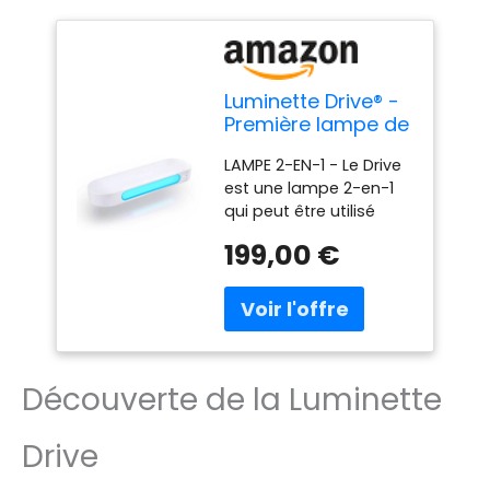
Luminette Drive® -
Première lampe de
luminothérapie 2-
LAMPE 2-EN-1 - Le Drive
en-1 - Profitez des
est une lampe 2-en-1
bienfaits de la
qui peut être utilisé
luminothérapie
dans 2 configurations
dans votre voiture
199,00 €
différentes : en voiture
ou devant votre
ou devant son
ordinateur
ordinateur. EN VOITURE
- Le Drive est la seule
lampe de
luminothérapie qui
Découverte de la Luminette
permet de faire sa
séance de
luminothérapie lors de
Drive
vos trajets en voiture.
Grâce à son strap