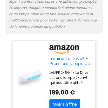
léger inconfort visuel après une utilisation prolongée.
certifiée "sans risque"
selon la norme
En somme, malgré quelques limitations mineures,
européenne IEC 62471
cette lampe représente une solution attrayante et
sur la sécurité
multifonctionnelle pour pallier aux effets du manque
photobiologique
de lumière naturelle au quotidien.
Luminette Drive® -
Première lampe de
luminothérapie 2-
LAMPE 2-EN-1 - Le Drive
en-1 - Profitez des
est une lampe 2-en-1
bienfaits de la
qui peut être utilisé
luminothérapie
dans 2 configurations
dans votre voiture
199,00 €
différentes : en voiture
ou devant votre
ou devant son
ordinateur
ordinateur. EN VOITURE