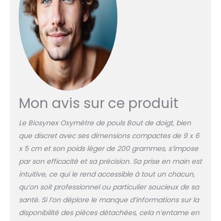
haut niveau ou en
altitude. Utilisable à
partir de 12 ans. 📈
[Fiabilité vérifiée]
Conforme à la Norme
ISO 80601-2-61. 📈
[Utilisation Facile et
confortable à Domicile]
Simple et sans douleur.
Mon avis sur ce produit
S'allume et s'éteint
automatiquement. 📈 [
Petit et léger et portatif
Le Biosynex Oxymètre de pouls Bout de doigt, bien
] Pochette de
que discret avec ses dimensions compactes de 9 x 6
rangement avec
x 5 cm et son poids léger de 200 grammes, s’impose
lanière amovible pour
par son efficacité et sa précision. Sa prise en main est
l'emporter partout. 📈
Contient 1 Oxymètre de
intuitive, ce qui le rend accessible à tout un chacun,
Pouls, 1 Sac de
qu’on soit professionnel ou particulier soucieux de sa
Rangement, 1
santé. Si l’on déplore le manque d’informations sur la
Dragonne, 1 Pile AAA
disponibilité des pièces détachées, cela n’entame en
incluse.