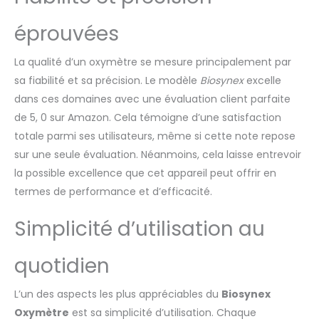
lanière amovible pour
l'emporter partout. 📈
éprouvées
Contient 1 Oxymètre de
Pouls, 1 Sac de
La qualité d’un oxymètre se mesure principalement par
Rangement, 1
Dragonne, 1 Pile AAA
sa fiabilité et sa précision. Le modèle
Biosynex
excelle
incluse.
dans ces domaines avec une évaluation client parfaite
de 5, 0 sur Amazon. Cela témoigne d’une satisfaction
totale parmi ses utilisateurs, même si cette note repose
sur une seule évaluation. Néanmoins, cela laisse entrevoir
la possible excellence que cet appareil peut offrir en
termes de performance et d’efficacité.
Simplicité d’utilisation au
quotidien
L’un des aspects les plus appréciables du
Biosynex
Oxymètre
est sa simplicité d’utilisation. Chaque