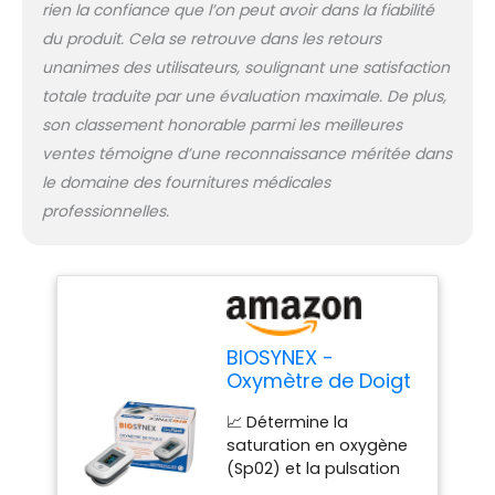
rien la confiance que l’on peut avoir dans la fiabilité
du produit. Cela se retrouve dans les retours
unanimes des utilisateurs, soulignant une satisfaction
totale traduite par une évaluation maximale. De plus,
son classement honorable parmi les meilleures
ventes témoigne d’une reconnaissance méritée dans
le domaine des fournitures médicales
professionnelles.
BIOSYNEX -
Oxymètre de Doigt
avec Mesure du
📈 Détermine la
Pouls - Mesure
saturation en oxygène
l'Oxygénation du
(Sp02) et la pulsation
Sang - Evaluation
cardiaque (pouls). Suivi