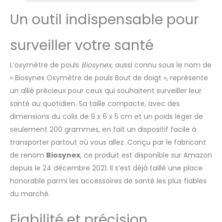
Asthme, Pneumonie,
Un outil indispensable pour
Cancer du poumon,
Anémie, Crise
cardiaque ou
surveiller votre santé
Insuffisance
cardiaque... Egalement
L’oxymètre de pouls
Biosynex
, aussi connu sous le nom de
utile en cas de sport à
« Biosynex Oxymètre de pouls Bout de doigt », représente
haut niveau ou en
altitude. Utilisable à
un allié précieux pour ceux qui souhaitent surveiller leur
partir de 12 ans. 📈
santé au quotidien. Sa taille compacte, avec des
[Fiabilité vérifiée]
dimensions du colis de 9 x 6 x 5 cm et un poids léger de
Conforme à la Norme
seulement 200 grammes, en fait un dispositif facile à
ISO 80601-2-61. 📈
[Utilisation Facile et
transporter partout où vous allez. Conçu par le fabricant
confortable à Domicile]
de renom
Biosynex
, ce produit est disponible sur Amazon
Simple et sans douleur.
depuis le 24 décembre 2021. Il s’est déjà taillé une place
S'allume et s'éteint
honorable parmi les accessoires de santé les plus fiables
automatiquement. 📈 [
du marché.
Petit et léger et portatif
] Pochette de
rangement avec
Fiabilité et précision