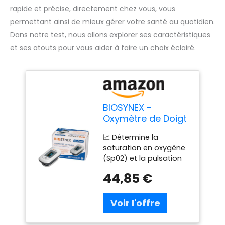
rapide et précise, directement chez vous, vous
permettant ainsi de mieux gérer votre santé au quotidien.
Dans notre test, nous allons explorer ses caractéristiques
et ses atouts pour vous aider à faire un choix éclairé.
BIOSYNEX -
Oxymètre de Doigt
avec Mesure du
📈 Détermine la
Pouls - Mesure
saturation en oxygène
l'Oxygénation du
(Sp02) et la pulsation
Sang - Evaluation
cardiaque (pouls). Suivi
des Fonctions
44,85 €
des pathologies
Respiratoires -
respiratoires : Apnée du
Pathologies
sommeil, Maladie
Respiratoires -
pulmonaire obstructive
Athlètes - Altitude
chronique (MPOC),
- 12 Ans et +