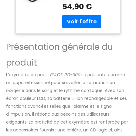
d'alarme avec des
batterie Li-ion * y
54,90 €
valeurs limites
compris lanière,
individuellement
CD du logiciel,
réglables Mémoire
câble de
interne enregistre de
chargement USB,
jusqu'à 24 heures
adaptateur
Interface pour PC via
secteur * Couleur:.
Présentation générale du
USB Facile utilisation et
Noir
mesures rapides
produit
L’oxymètre de pouls
PULOX PO-300
se présente comme
un appareil essentiel pour surveiller la saturation en
oxygène dans le sang et le rythme cardiaque. Avec son
écran couleur LCD, sa batterie Li-ion rechargeable et ses
fonctions avancées telles que l’alarme et le signal
d’impulsion, il répond aux besoins des utilisateurs
exigeants. La praticité de cet oxymètre est renforcée par
les accessoires fournis : une lanière, un CD logiciel, ainsi