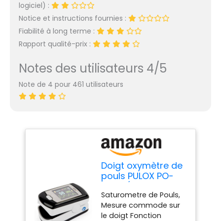
logiciel) :
Notice et instructions fournies :
Fiabilité à long terme :
Rapport qualité-prix :
Notes des utilisateurs 4/5
Note de 4 pour 461 utilisateurs
Doigt oxymètre de
pouls PULOX PO-
300 * Écran
Saturometre de Pouls,
couleur LCD,
Mesure commode sur
alarme, signal
le doigt Fonction
d'impulsion,