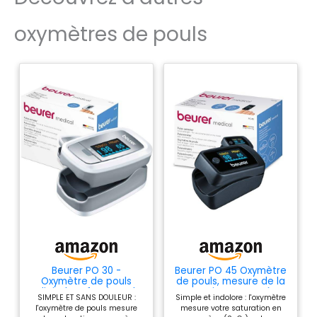
mesures rapides
oxymètres de pouls
Beurer PO 30 -
Beurer PO 45 Oxymètre
Oxymètre de pouls
de pouls, mesure de la
digital professionnel
saturation en oxygène
SIMPLE ET SANS DOULEUR :
Simple et indolore : l'oxymètre
pour la mesure de la
(SpO₂), de la fréquence
l'oxymètre de pouls mesure
mesure votre saturation en
saturation en oxygène
cardiaque (pouls) et de