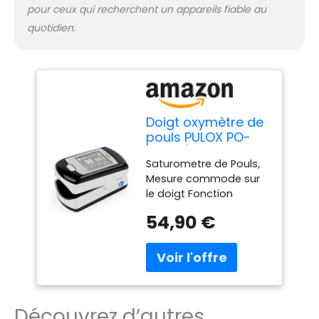
pour ceux qui recherchent un appareils fiable au
quotidien.
Doigt oxymètre de
pouls PULOX PO-
300 * Écran
Saturometre de Pouls,
couleur LCD,
Mesure commode sur
alarme, signal
le doigt Fonction
d'impulsion,
d'alarme avec des
batterie Li-ion * y
54,90 €
valeurs limites
compris lanière,
individuellement
CD du logiciel,
réglables Mémoire
câble de
interne enregistre de
chargement USB,
jusqu'à 24 heures
adaptateur
Interface pour PC via
secteur * Couleur:.
Découvrez d’autres
USB Facile utilisation et
Noir