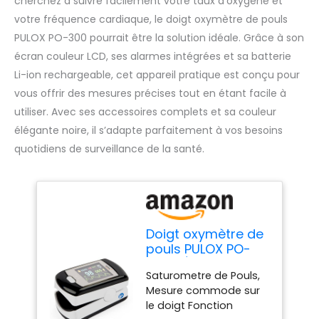
cherchez à suivre facilement votre taux d’oxygène et
votre fréquence cardiaque, le doigt oxymètre de pouls
PULOX PO-300 pourrait être la solution idéale. Grâce à son
écran couleur LCD, ses alarmes intégrées et sa batterie
Li-ion rechargeable, cet appareil pratique est conçu pour
vous offrir des mesures précises tout en étant facile à
utiliser. Avec ses accessoires complets et sa couleur
élégante noire, il s’adapte parfaitement à vos besoins
quotidiens de surveillance de la santé.
Doigt oxymètre de
pouls PULOX PO-
300 * Écran
Saturometre de Pouls,
couleur LCD,
Mesure commode sur
alarme, signal
le doigt Fonction
d'impulsion,