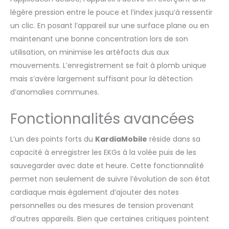
électrodes à l’aide de
la caméra du
légère pression entre le pouce et l’index jusqu’à ressentir
smartphone. Permet
un clic. En posant l’appareil sur une surface plane ou en
d’obtenir un tracé ECG
maintenant une bonne concentration lors de son
professionnel, clair et
utilisation, on minimise les artéfacts dus aux
informatif, adapté
aussi bien aux
mouvements. L’enregistrement se fait à plomb unique
professionnels de
mais s’avère largement suffisant pour la détection
santé qu’aux patients.
d’anomalies communes.
📄 PDF exportable et
paramètres calculés
Fonctionnalités avancées
automatiquement –
Permet de visualiser le
L’un des points forts du
KardiaMobile
réside dans sa
tracé ECG directement
depuis l’application et
capacité à enregistrer les EKGs à la volée puis de les
de l’exporter au format
sauvegarder avec date et heure. Cette fonctionnalité
PDF. L’application
permet non seulement de suivre l’évolution de son état
calcule
cardiaque mais également d’ajouter des notes
automatiquement les
intervalles PR, RR et QRS,
personnelles ou des mesures de tension provenant
utiles pour l’évaluation
d’autres appareils. Bien que certaines critiques pointent
par un médecin ou