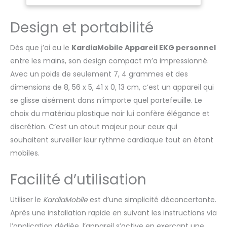
cardiaques tels que
Professionnels
palpitations ou
Design et portabilité
irrégularités perçues,
ou pour des contrôles
périodiques
Dès que j’ai eu le
KardiaMobile Appareil EKG personnel
programmés. Utilisable
entre les mains, son design compact m’a impressionné.
aussi bien à domicile
Avec un poids de seulement 7, 4 grammes et des
que dans un contexte
dimensions de 8, 56 x 5, 41 x 0, 13 cm, c’est un appareil qui
professionnel, offrant
une grande flexibilité
se glisse aisément dans n’importe quel portefeuille. Le
d’utilisation. 🩺 8/12
choix du matériau plastique noir lui confère élégance et
dérivations avec
discrétion. C’est un atout majeur pour ceux qui
guidage via
souhaitent surveiller leur rythme cardiaque tout en étant
l’application – Grâce à
une technologie
mobiles.
brevetée de réalité
augmentée,
Facilité d’utilisation
l’application guide
l’utilisateur pour
Utiliser le
KardiaMobile
est d’une simplicité déconcertante.
positionner
Après une installation rapide en suivant les instructions via
correctement les
l’application dédiée, l’appareil s’active en exerçant une