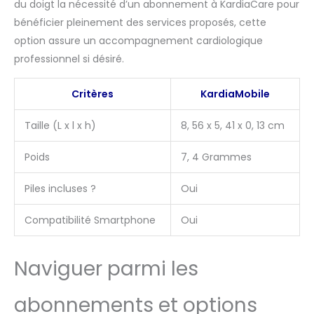
du doigt la nécessité d’un abonnement à KardiaCare pour
pour un usage
bénéficier pleinement des services proposés, cette
professionnel. 🔋
Simple, câbles
option assure un accompagnement cardiologique
rétractables et sans
professionnel si désiré.
prises – Connexion
Bluetooth avec les
Critères
KardiaMobile
appareils iOS et
Android en quelques
Taille (L x l x h)
8, 56 x 5, 41 x 0, 13 cm
secondes, étui avec
recharge sans fil
Poids
7, 4 Grammes
intégrée et sachet de
60 électrodes jetables
inclus. Grâce à un
Piles incluses ?
Oui
système breveté
d’enroulement des
Compatibilité Smartphone
Oui
câbles, D-Heart est une
solution portable
conçue pour être prête
Naviguer parmi les
à l’emploi partout, sans
configuration
abonnements et options
complexe. 🏆 Design