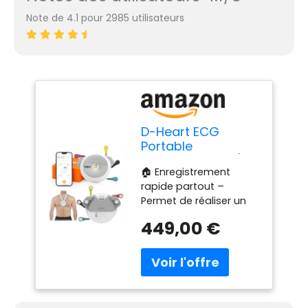
Note de 4.1 pour 2985 utilisateurs
D-Heart ECG
Portable
Professionnel 8/12
🏠 Enregistrement
Dérivations | 60
rapide partout –
Électrodes Incluses
Permet de réaliser un
| Calcul PR, QRS |
ECG au repos en
PDF Partageable |
449,00 €
quelques minutes.
Compatible iOS &
Recommandé en
Android | Dispositif
présence de
Médical pour
symptômes
Patients et
cardiaques tels que
Professionnels
palpitations ou