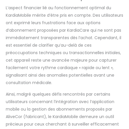
Made in Italy primé –
L’aspect financier lié au fonctionnement optimal du
Récompensé par des
prix internationaux tels
KardiaMobile mérite d’être pris en compte. Des utilisateurs
que le Compasso
ont exprimé leurs frustrations face aux options
d’Oro, le Red Dot et l’ADI
d’abonnement proposées par KardiaCare qui ne sont pas
Design Award pour son
immédiatement transparentes dès l’achat. Cependant, il
expérience d’utilisation
et son innovation en
est essentiel de clarifier qu’au-delà de ces
matière de design.
préoccupations techniques ou transactionnelles initiales,
cet appareil reste une avancée majeure pour capturer
facilement votre rythme cardiaque « rapide ou lent »,
signalisant ainsi des anomalies potentielles avant une
consultation médicale.
Ainsi, malgré quelques défis rencontrés par certains
utilisateurs concernant l’intégration avec l’application
mobile ou la gestion des abonnements proposés par
AliveCor (fabricant), le KardiaMobile demeure un outil
précieux pour ceux cherchant à surveiller efficacement