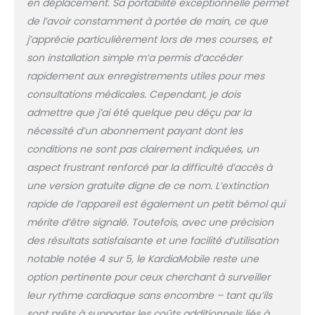
en déplacement. Sa portabilité exceptionnelle permet
smartphone. Permet
d’obtenir un tracé ECG
de l’avoir constamment à portée de main, ce que
professionnel, clair et
j’apprécie particulièrement lors de mes courses, et
informatif, adapté
son installation simple m’a permis d’accéder
aussi bien aux
rapidement aux enregistrements utiles pour mes
professionnels de
santé qu’aux patients.
consultations médicales. Cependant, je dois
📄 PDF exportable et
admettre que j’ai été quelque peu déçu par la
paramètres calculés
nécessité d’un abonnement payant dont les
automatiquement –
conditions ne sont pas clairement indiquées, un
Permet de visualiser le
tracé ECG directement
aspect frustrant renforcé par la difficulté d’accès à
depuis l’application et
une version gratuite digne de ce nom. L’extinction
de l’exporter au format
rapide de l’appareil est également un petit bémol qui
PDF. L’application
mérite d’être signalé. Toutefois, avec une précision
calcule
automatiquement les
des résultats satisfaisante et une facilité d’utilisation
intervalles PR, RR et QRS,
notable notée 4 sur 5, le KardiaMobile reste une
utiles pour l’évaluation
option pertinente pour ceux cherchant à surveiller
par un médecin ou
leur rythme cardiaque sans encombre – tant qu’ils
pour un usage
professionnel. 🔋
sont prêts à supporter les coûts additionnels liés à