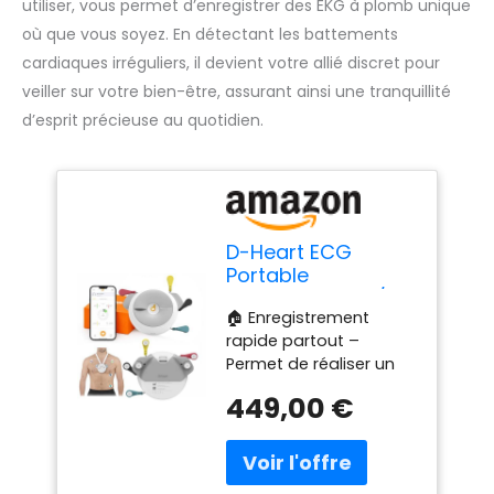
utiliser, vous permet d’enregistrer des EKG à plomb unique
où que vous soyez. En détectant les battements
cardiaques irréguliers, il devient votre allié discret pour
veiller sur votre bien-être, assurant ainsi une tranquillité
d’esprit précieuse au quotidien.
D-Heart ECG
Portable
Professionnel 8/12
🏠 Enregistrement
Dérivations | 60
rapide partout –
Électrodes Incluses
Permet de réaliser un
| Calcul PR, QRS |
ECG au repos en
PDF Partageable |
449,00 €
quelques minutes.
Compatible iOS &
Recommandé en
Android | Dispositif
présence de
Médical pour
symptômes
Patients et