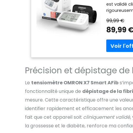
est validé c
rigoureuseme
X7 Smart AFi
99,99 €
diabétiques
89,99 
DÉTECTION DE
OMRON dispo
fiable et pré
votre tension
fibrillation 
de 66 % MESU
brassard pré
Précision et dépistage de 
du bras (22
d'une touche
Le
tensiomètre OMRON X7 Smart AFib
s’imp
des résultat
fonctionnalité unique de
dépistage de la fibr
Votre tensi
utilisateurs
mesure. Cette caractéristique offre une valeu
vos résultat
identifier rapidement et efficacement les ano
automatiquem
OMRON conne
fait que cet appareil soit
cliniquement validé
,
X7 Smart AFi
la grossesse et le diabète, renforce ma confian
piles AA, ma