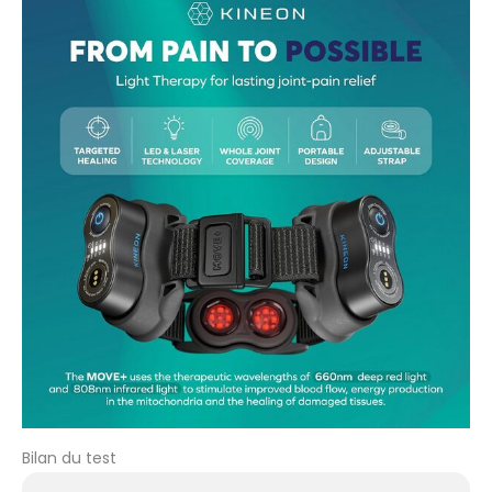
entier. Contenu : le colis
comprend 3 modules
LED + infrarouge, une
sangle réglable, un étui
de voyage, une station
de charge et un guide
de démarrage rapide
MOVE+ de thérapie par
lumière rouge.
Bilan du test