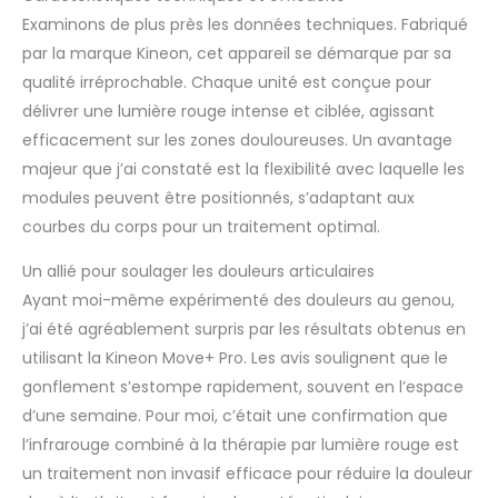
s'enroule directement
Examinons de plus près les données techniques. Fabriqué
autour d'une zone
par la marque Kineon, cet appareil se démarque par sa
spécifique du corps
qualité irréprochable. Chaque unité est conçue pour
pour pénétrer
délivrer une lumière rouge intense et ciblée, agissant
profondément dans les
tissus. La ceinture de
efficacement sur les zones douloureuses. Un avantage
thérapie par lumière
majeur que j’ai constaté est la flexibilité avec laquelle les
rouge Move + est
modules peuvent être positionnés, s’adaptant aux
conçue pour une
courbes du corps pour un traitement optimal.
pénétration plus
profonde que les
Un allié pour soulager les douleurs articulaires
panneaux lumineux
Ayant moi-même expérimenté des douleurs au genou,
standard, aidant à la
rigidité et à la flexibilité.
j’ai été agréablement surpris par les résultats obtenus en
Design portable et
utilisant la Kineon Move+ Pro. Les avis soulignent que le
mains libres :
gonflement s’estompe rapidement, souvent en l’espace
entraînez-vous,
d’une semaine. Pour moi, c’était une confirmation que
récupérez ou
détendez-vous selon
l’infrarouge combiné à la thérapie par lumière rouge est
votre emploi du temps.
un traitement non invasif efficace pour réduire la douleur
Contrairement aux