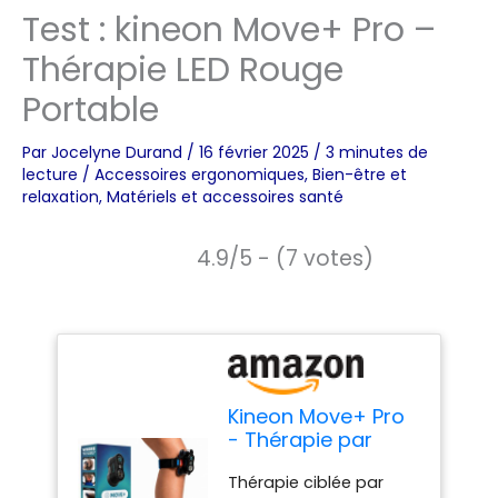
Test : kineon Move+ Pro –
Thérapie LED Rouge
Portable
Par
Jocelyne Durand
/
16 février 2025
/
3 minutes de
lecture
/
Accessoires ergonomiques
,
Bien-être et
relaxation
,
Matériels et accessoires santé
4.9/5 - (7 votes)
Kineon Move+ Pro
- Thérapie par
lumière rouge -
Thérapie ciblée par
Thérapie par