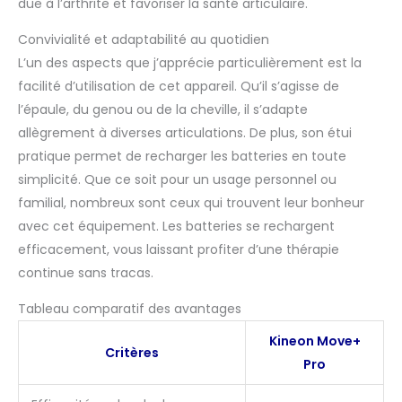
due à l’arthrite et favoriser la santé articulaire.
tapis infrarouges, le
Move+ est portable et
Convivialité et adaptabilité au quotidien
équipé d'une sangle
L’un des aspects que j’apprécie particulièrement est la
polyvalente, vous
facilité d’utilisation de cet appareil. Qu’il s’agisse de
permettant de rester
actif tout en ciblant les
l’épaule, du genou ou de la cheville, il s’adapte
zones clés. Parfait pour
allègrement à diverses articulations. De plus, son étui
une utilisation à la
pratique permet de recharger les batteries en toute
maison, à la salle de
simplicité. Que ce soit pour un usage personnel ou
sport ou en
déplacement. Facile à
familial, nombreux sont ceux qui trouvent leur bonheur
utiliser : placez les
avec cet équipement. Les batteries se rechargent
coussinets de thérapie
efficacement, vous laissant profiter d’une thérapie
par lumière rouge
continue sans tracas.
directement sur la
peau, fixez la sangle
Tableau comparatif des avantages
réglable, allumez les
modules et Move+offre
Kineon Move+
une thérapie par
Critères
Pro
lumière infrarouge
cohérente en aussi peu