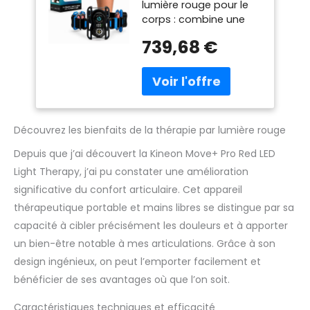
lumière rouge pour le
lumière LED pour
corps : combine une
récupération
lumière rouge de 660
musculaire ciblée,
739,68 €
nm et une lumière
inflammation,
infrarouge de 808 nm
santé articulaire et
pour fournir une
mobilité - Thérapie
énergie concentrée aux
par lumière
articulations et aux
infrarouge
muscles. Conçue pour
portable et
Découvrez les bienfaits de la thérapie par lumière rouge
encourager la
circulation et l'activité
Depuis que j’ai découvert la Kineon Move+ Pro Red LED
cellulaire, cette ceinture
Light Therapy, j’ai pu constater une amélioration
de thérapie par lumière
significative du confort articulaire. Cet appareil
rouge favorise la
thérapeutique portable et mains libres se distingue par sa
récupération
musculaire, la mobilité
capacité à cibler précisément les douleurs et à apporter
et la performance
un bien-être notable à mes articulations. Grâce à son
générale. Soutien des
design ingénieux, on peut l’emporter facilement et
tissus profonds et des
bénéficier de ses avantages où que l’on soit.
articulations : la
thérapie par lumière
Caractéristiques techniques et efficacité
rouge infrarouge