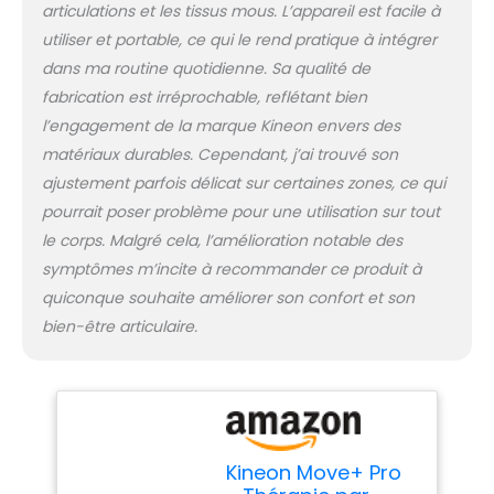
profonde que les
articulations et les tissus mous. L’appareil est facile à
panneaux lumineux
utiliser et portable, ce qui le rend pratique à intégrer
standard, aidant à la
dans ma routine quotidienne. Sa qualité de
rigidité et à la flexibilité.
Design portable et
fabrication est irréprochable, reflétant bien
mains libres :
l’engagement de la marque Kineon envers des
entraînez-vous,
matériaux durables. Cependant, j’ai trouvé son
récupérez ou
ajustement parfois délicat sur certaines zones, ce qui
détendez-vous selon
votre emploi du temps.
pourrait poser problème pour une utilisation sur tout
Contrairement aux
le corps. Malgré cela, l’amélioration notable des
tapis infrarouges, le
symptômes m’incite à recommander ce produit à
Move+ est portable et
quiconque souhaite améliorer son confort et son
équipé d'une sangle
polyvalente, vous
bien-être articulaire.
permettant de rester
actif tout en ciblant les
zones clés. Parfait pour
une utilisation à la
maison, à la salle de
sport ou en
Kineon Move+ Pro
déplacement. Facile à