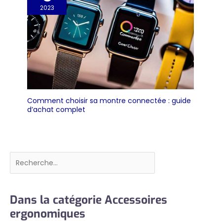
pour les amis, les partenaires,
2023
les parents ou les personnes
âgées (pour soulager la
raideur et la douleur), les
amateurs de sport (pour
soutenir la récupération après
une blessure), des collègues
et plus encore. Montrez vos
soins avec ce cadeau pratique
et bien pensé.
Comment choisir sa montre connectée : guide
d’achat complet
Rechercher
Dans la catégorie Accessoires
ergonomiques