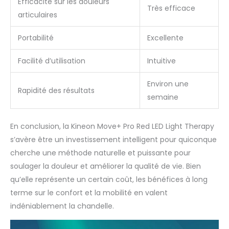
Efficacité sur les douleurs
que 5 à 15 minutes par
Très efficace
session. Utilisation
articulaires
quotidienne pour un
soutien optimal et des
Portabilité
Excellente
avantages constants.
Soutenu par la science
Facilité d’utilisation
Intuitive
et fiable : développé
avec plus de 15 000
Environ une
heures de tests et
Rapidité des résultats
semaine
soutenu par plus de 6
000 articles cliniques
publiés sur la thérapie
En conclusion, la Kineon Move+ Pro Red LED Light Therapy
par la lumière rouge.
s’avère être un investissement intelligent pour quiconque
L'appareil de thérapie
cherche une méthode naturelle et puissante pour
infrarouge Move+ est
éligible à la HSA/FSA,
soulager la douleur et améliorer la qualité de vie. Bien
conçu pour une
qu’elle représente un certain coût, les bénéfices à long
utilisation sûre à long
terme sur le confort et la mobilité en valent
terme et utilisé par les
indéniablement la chandelle.
athlètes professionnels
et les experts du bien-
être dans le monde