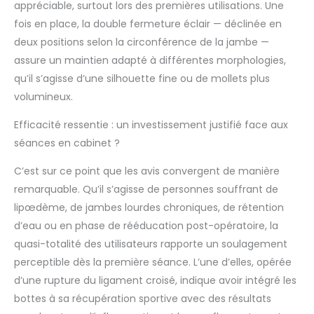
appréciable, surtout lors des premières utilisations. Une
considérablement
l'apparence de la
fois en place, la double fermeture éclair — déclinée en
peau. Puissance
deux positions selon la circonférence de la jambe —
maximale de 200
assure un maintien adapté à différentes morphologies,
mmHg : ces bottes
qu’il s’agisse d’une silhouette fine ou de mollets plus
de pressothérapie de
volumineux.
haute qualité
disposent d'un
Efficacité ressentie : un investissement justifié face aux
capteur de pression
pour plus de
séances en cabinet ?
précision. Ils offrent
36 niveaux d'intensité,
C’est sur ce point que les avis convergent de manière
avec une plage de 20
remarquable. Qu’il s’agisse de personnes souffrant de
à 200 mmHg, parfaits
lipœdème, de jambes lourdes chroniques, de rétention
pour une relaxation
d’eau ou en phase de rééducation post-opératoire, la
musculaire profonde
quasi-totalité des utilisateurs rapporte un soulagement
et professionnelle.
Comprend une
perceptible dès la première séance. L’une d’elles, opérée
minuterie réglable de
d’une rupture du ligament croisé, indique avoir intégré les
5 à 30 minutes et la
bottes à sa récupération sportive avec des résultats
possibilité de