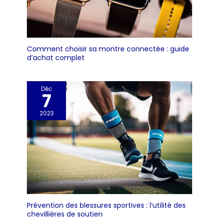
et de connexions de
haute qualité, il est
très silencieux
(moins de 40 dB),
idéal pour une
Comment choisir sa montre connectée : guide
utilisation tout en
d’achat complet
regardant la
télévision. Convient
à toute la famille,
Déc
7
c'est le cadeau
parfait pour la fête
2023
des mères, la fête
des pères ou toute
occasion spéciale.
Marque fiable : chez
BOOTECH nous
nous soucions de
votre tranquillité
d'esprit. Nos
produits bénéficient
Prévention des blessures sportives : l’utilité des
d'une garantie
chevillières de soutien