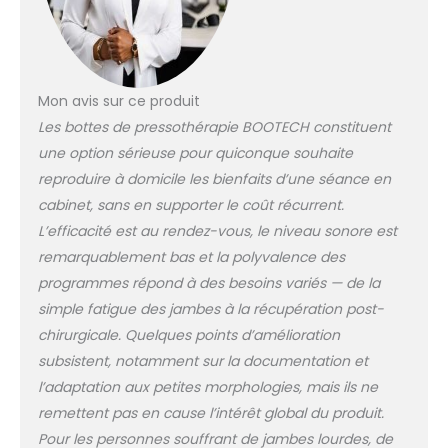
lymphatique,
bénéfique pour les
problèmes
médicaux et
Mon avis sur ce produit
esthétiques tels que
les troubles
Les bottes de pressothérapie BOOTECH constituent
circulatoires, les
une option sérieuse pour quiconque souhaite
jambes fatiguées,
reproduire à domicile les bienfaits d’une séance en
les varices, la
cabinet, sans en supporter le coût récurrent.
cellulite et
l'accumulation de
L’efficacité est au rendez-vous, le niveau sonore est
graisse. En outre, il
remarquablement bas et la polyvalence des
améliore
programmes répond à des besoins variés — de la
considérablement
simple fatigue des jambes à la récupération post-
l'apparence de la
chirurgicale. Quelques points d’amélioration
peau. Puissance
maximale de 200
subsistent, notamment sur la documentation et
mmHg : ces bottes
l’adaptation aux petites morphologies, mais ils ne
de pressothérapie
remettent pas en cause l’intérêt global du produit.
de haute qualité
Pour les personnes souffrant de jambes lourdes, de
disposent d'un