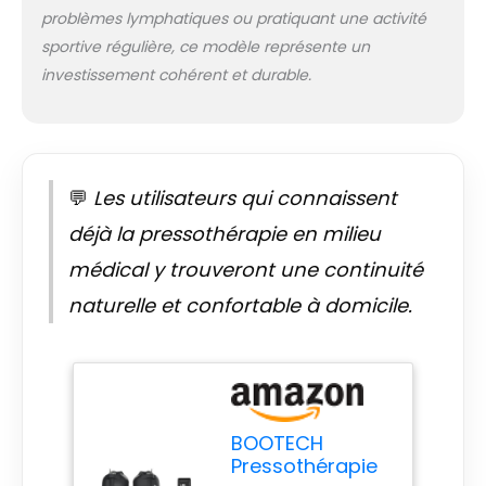
capteur de pression
problèmes lymphatiques ou pratiquant une activité
pour plus de
sportive régulière, ce modèle représente un
précision. Ils offrent
investissement cohérent et durable.
36 niveaux
d'intensité, avec
une plage de 20 à
200 mmHg, parfaits
pour une relaxation
💬
Les utilisateurs qui connaissent
musculaire
profonde et
déjà la pressothérapie en milieu
professionnelle.
Comprend une
médical y trouveront une continuité
minuterie réglable
naturelle et confortable à domicile.
de 5 à 30 minutes
et la possibilité de
désactiver les
caméras dans les
zones sensibles. En
outre, ils ont une
BOOTECH
double fermeture
Pressothérapie
éclair renforcée