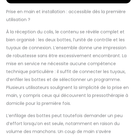
performances
Prise en main et installation : accessible dès la première
pendant
l'entraînement. Votre
utilisation ?
centre de beauté et
de santé à la maison
À la réception du colis, le contenu se révèle complet et
: la pressothérapie
bien organisé : les deux bottes, l’unité de contrôle et les
est un traitement
tuyaux de connexion. L’ensemble donne une impression
thérapeutique du
de robustesse sans être excessivement encombrant. La
corps qui favorise le
mise en service ne nécessite aucune compétence
drainage
lymphatique,
technique particulière : il suffit de connecter les tuyaux,
bénéfique pour les
d’enfiler les bottes et de sélectionner un programme.
problèmes médicaux
Plusieurs utilisateurs soulignent la simplicité de la prise en
et esthétiques tels
main, y compris ceux qui découvrent la pressothérapie à
que les troubles
circulatoires, les
domicile pour la première fois.
jambes fatiguées, les
varices, la cellulite et
L’enfilage des bottes peut toutefois demander un peu
l'accumulation de
d’effort lorsqu’on est seule, notamment en raison du
graisse. En outre, il
volume des manchons. Un coup de main s’avère
améliore