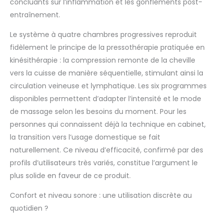
concluants sur l’inflammation et les gonflements post-
désactiver les
caméras dans les
entraînement.
zones sensibles. En
outre, ils ont une
Le système à quatre chambres progressives reproduit
double fermeture
fidèlement le principe de la pressothérapie pratiquée en
éclair renforcée pour
kinésithérapie : la compression remonte de la cheville
un ajustement
vers la cuisse de manière séquentielle, stimulant ainsi la
personnalisé et sont
livrés avec un sac de
circulation veineuse et lymphatique. Les six programmes
transport.
disponibles permettent d’adapter l’intensité et le mode
Technologie avancée
de massage selon les besoins du moment. Pour les
et haute qualité :
personnes qui connaissent déjà la technique en cabinet,
notre appareil
la transition vers l’usage domestique se fait
compact à écran
tactile dispose de 4
naturellement. Ce niveau d’efficacité, confirmé par des
caméras
profils d’utilisateurs très variés, constitue l’argument le
superposées et de 6
plus solide en faveur de ce produit.
modes de massage
personnalisés. Conçu
Confort et niveau sonore : une utilisation discrète au
avec un système de
quotidien ?
tubes et de
connexions de haute