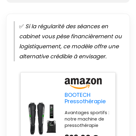
✅
Si la régularité des séances en
cabinet vous pèse financièrement ou
logistiquement, ce modèle offre une
alternative crédible à envisager.
BOOTECH
Pressothérapie
professionnelle
Avantages sportifs :
pour la maison,
notre machine de
massage des
pressothérapie
jambes et des
améliore la
pieds fatigués,