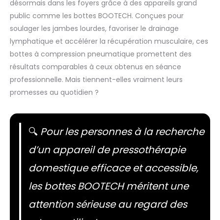
désormais dans les foyers grâce à des appareils grand
public comme les bottes BOOTECH. Conçues pour
soulager les jambes lourdes, favoriser le drainage
lymphatique et accélérer la récupération musculaire, ces
bottes à compression pneumatique promettent des
résultats comparables à ceux obtenus en séance
professionnelle. Mais tiennent-elles vraiment leurs
promesses au quotidien ?
🔍
Pour les personnes à la recherche
d’un appareil de pressothérapie
domestique efficace et accessible,
les bottes BOOTECH méritent une
attention sérieuse au regard des