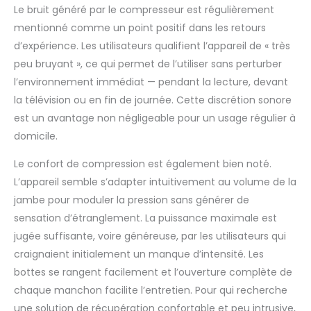
Le bruit généré par le compresseur est régulièrement
qualité, il est très
mentionné comme un point positif dans les retours
silencieux (moins de
40 dB), idéal pour une
d’expérience. Les utilisateurs qualifient l’appareil de « très
utilisation tout en
peu bruyant », ce qui permet de l’utiliser sans perturber
regardant la
l’environnement immédiat — pendant la lecture, devant
télévision. Convient à
la télévision ou en fin de journée. Cette discrétion sonore
toute la famille, c'est
le cadeau parfait
est un avantage non négligeable pour un usage régulier à
pour la fête des
domicile.
mères, la fête des
pères ou toute
Le confort de compression est également bien noté.
occasion spéciale.
L’appareil semble s’adapter intuitivement au volume de la
Marque fiable : chez
jambe pour moduler la pression sans générer de
BOOTECH nous nous
soucions de votre
sensation d’étranglement. La puissance maximale est
tranquillité d'esprit.
jugée suffisante, voire généreuse, par les utilisateurs qui
Nos produits
craignaient initialement un manque d’intensité. Les
bénéficient d'une
bottes se rangent facilement et l’ouverture complète de
garantie européenne,
chaque manchon facilite l’entretien. Pour qui recherche
garantissant leur
fiabilité. Nos produits
une solution de récupération confortable et peu intrusive,