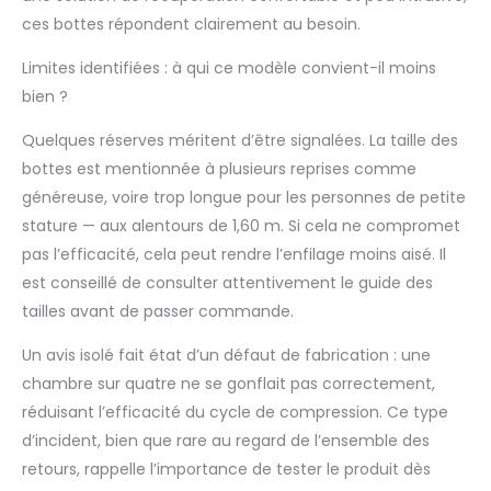
passent par des
ces bottes répondent clairement au besoin.
contrôles de qualité
rigoureux pour
Limites identifiées : à qui ce modèle convient-il moins
garantir leur durabilité
bien ?
et sont fabriqués
avec des matériaux
Quelques réserves méritent d’être signalées. La taille des
de première qualité
bottes est mentionnée à plusieurs reprises comme
soutenus par la
généreuse, voire trop longue pour les personnes de petite
certification CE
européenne. De plus,
stature — aux alentours de 1,60 m. Si cela ne compromet
nous offrons un
pas l’efficacité, cela peut rendre l’enfilage moins aisé. Il
service après-vente
est conseillé de consulter attentivement le guide des
accessible tous les
tailles avant de passer commande.
jours de l'année.
Marque 100 %
Un avis isolé fait état d’un défaut de fabrication : une
espagnole.
chambre sur quatre ne se gonflait pas correctement,
réduisant l’efficacité du cycle de compression. Ce type
d’incident, bien que rare au regard de l’ensemble des
retours, rappelle l’importance de tester le produit dès