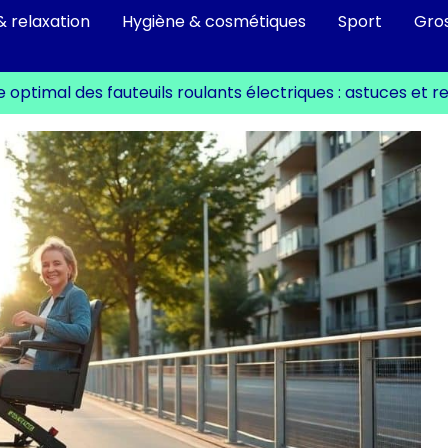
& relaxation
Hygiène & cosmétiques
Sport
Gro
 optimal des fauteuils roulants électriques : astuces e