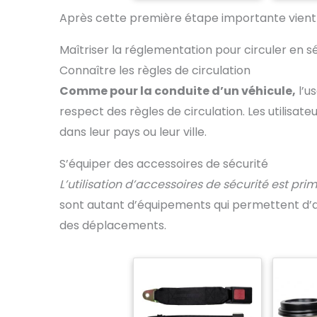
rapidement plié pour
notre
Après cette première étape importante vient l
atteindre une taille
vent
compacte de 34 x 76 x
acc
Maîtriser la réglementation pour circuler en s
58 cm, ce qui le rend
perm
incroyablement facile à
extr
Connaître les règles de circulation
ranger dans le coffre
conf
d'une voiture ou dans
siège d
Comme pour la conduite d’un véhicule,
l’u
un placard, comblant
spa
respect des règles de circulation. Les utilisate
ainsi sans effort le fossé
modèl
entre l'utilisation à
adapt
dans leur pays ou leur ville.
domicile et les besoins
morph
en matière de
avec
S’équiper des accessoires de sécurité
déplacement. Deux
épais. 
moteurs tout-terrain de
1
L’utilisation d’accessoires de sécurité est pri
250 W avec une
autono
garantie d'un an sur le
12 
sont autant d’équipements qui permettent d’amé
moteur: nos fauteuils
d’a
des déplacements.
roulants pliables sont
char
équipés de moteurs de
mode
500 W, offrant une
prat
puissance robuste. Que
sorti
ce soit sur des surfaces
intérieures lisses ou des
élec
chemins extérieurs
intel
accidentés, ils
comp