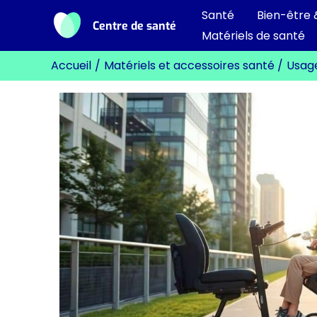
Aller
Santé
Bien-être 
Centre de santé
au
Matériels de santé
contenu
Accueil
Matériels et accessoires santé
Usage