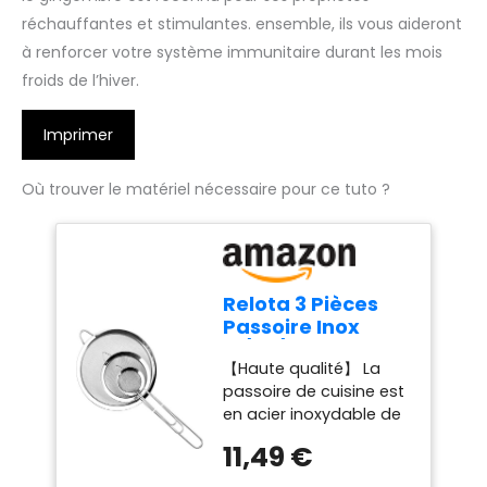
réchauffantes et stimulantes. ensemble, ils vous aideront
à renforcer votre système immunitaire durant les mois
froids de l’hiver.
Imprimer
Où trouver le matériel nécessaire pour ce tuto ?
Relota 3 Pièces
Passoire Inox
19/25/35 cm,
【Haute qualité】 La
Tamis Cuisine
passoire de cuisine est
avec Poignée,
en acier inoxydable de
Métal Tamis
haute qualité,
Maille Fine, Filtre
11,49 €
antirouille,
pour Égoutter
anticorrosion, robuste
Poudre,