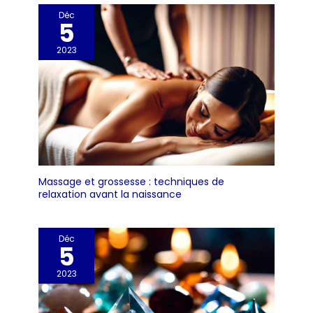
empêche les fuites et
Déc
5
garde le contenu frais
et propre. Design à
2023
fermeture rapide : La
conception à
verrouillage pivotant
permet une ouverture
et une fermeture
rapides. Pour ouvrir les
bouteilles avec
fermeture à bascule,
soulevez le fil vers le
Massage et grossesse : techniques de
haut et pour la fermer,
relaxation avant la naissance
tournez le couvercle
vers le bas et appuyez
fermement. Réutilisable
Déc
et facile à nettoyer :
5
réutilisable avec
fermoir métallique
2023
démonté. Le récipient
en verre passe au lave-