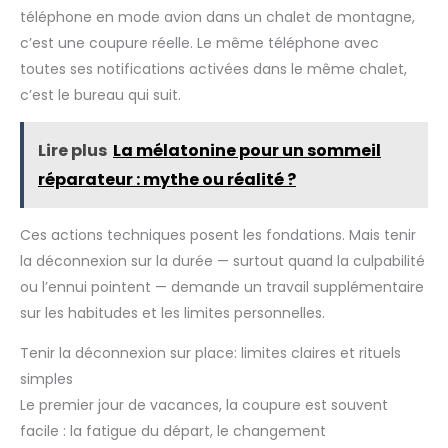
des signaux et garantit une utilisation fiable. Cette pochette
téléphone en mode avion dans un chalet de montagne,
faraday brouilleur telephone portable reste pratique pour
protéger durablement différents appareils électroniques
c’est une coupure réelle. Le même téléphone avec
sensibles. 【Utilisation Rapide】 Il suffit de placer vos clés,
cartes ou téléphone dans la pochette faraday puis de
toutes ses notifications activées dans le même chalet,
refermer correctement le rabat pour interrompre
immédiatement les signaux. Cette pochette telephone
c’est le bureau qui suit.
portable permet de limiter le tracking GPS, les connexions
sans contact et certaines interférences électroniques. Une
solution simple et rapide pour sécuriser vos équipements
Lire plus
La mélatonine pour un sommeil
partout où vous allez. 【Usage Quotidien】Cette pochette
faraday clé voiture convient aussi bien à la maison, au
réparateur : mythe ou réalité ?
bureau, en voyage ou dans les transports. Compatible avec
smartphones, badges télépéage, cartes RFID et systèmes
Keyless, elle constitue un accessoire discret et pratique pour
renforcer votre confidentialité. Ce sachet faraday pour bip
Ces actions techniques posent les fondations. Mais tenir
aide également à mieux protéger les appareils contre les
scans non autorisés et les ondes externes.
la déconnexion sur la durée — surtout quand la culpabilité
ou l’ennui pointent — demande un travail supplémentaire
sur les habitudes et les limites personnelles.
Tenir la déconnexion sur place: limites claires et rituels
simples
Le premier jour de vacances, la coupure est souvent
facile : la fatigue du départ, le changement