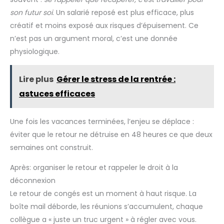
intégré et surface antidérapante avec kickpad pour virages
L’aileron StabilTrac des
rapides et meilleur contrôle. Idéal aussi pour le yoga et les
son futur soi
. Un salarié reposé est plus efficace, plus
planches de stand up paddle
loisirs sur l’eau.
gonflables Niphean améliore
créatif et moins exposé aux risques d’épuisement. Ce
la tenue de cap, réduit les
oscillations et limite les
n’est pas un argument moral, c’est une donnée
chutes. Cette conception rend
cette planche de surf idéale
physiologique.
pour les débutants, tout en
offrant une glisse fluide et un
contrôle précis aux experts sur
Lire plus
Gérer le stress de la rentrée :
les lacs, rivières et zones
côtières. Profitez d'une
astuces efficaces
stabilité inégalée et d'une
performance durable lors de
chaque sortie en mer. 【Kit
Complet Prêt À L’emploi —
Une fois les vacances terminées, l’enjeu se déplace :
Couvre Tous Les Essentiels】:
Accédez à l’eau avec le stand
éviter que le retour ne détruise en 48 heures ce que deux
paddle Niphean. Inclus : 1
semaines ont construit.
pagaie réglable, 1 siège, 3
ailerons + 1 StabilTrac, 1 leash, 1
pompe, 1 sac à dos paddle
Après: organiser le retour et rappeler le droit à la
board, 1 sac étanche, 1 kit de
réparation et 3 notices. Grâce
déconnexion
à ses 11 anneaux en D, ce
stand paddle gonflable
Le retour de congés est un moment à haut risque. La
permet de fixer siège ou
boîte mail déborde, les réunions s’accumulent, chaque
glacière facilement. Ce paddle
board polyvalent est
collègue a « juste un truc urgent » à régler avec vous.
l'équipement idéal pour toutes