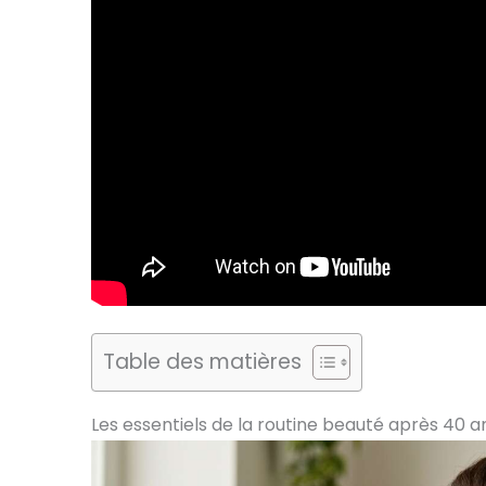
Table des matières
Les essentiels de la routine beauté après 40 a