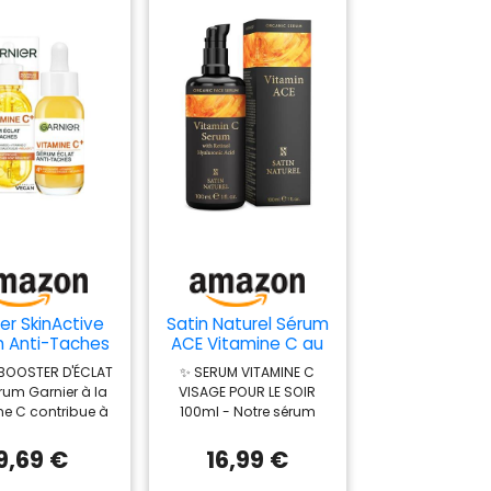
er SkinActive
Satin Naturel Sérum
 Anti-Taches
ACE Vitamine C au
itamine C
Rétinol & Acide
BOOSTER D'ÉCLAT
✨ SERUM VITAMINE C
inamide Tous
Hyaluronique 100 ml
érum Garnier à la
VISAGE POUR LE SOIR
ypes 30ml
ne C contribue à
100ml - Notre sérum
orer l'éclat, la
ACE est enrichie en
 et la souplesse
Vitamine C + Retinol
9,69 €
16,99 €
a peau, tout en
(Vitamine A) + Acide
sant les taches
Hyaluronique +