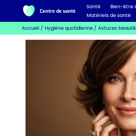
Aller
Santé
Bien-être 
Centre de santé
au
Matériels de santé
contenu
Accueil
Hygiène quotidienne
Astuces beauté 