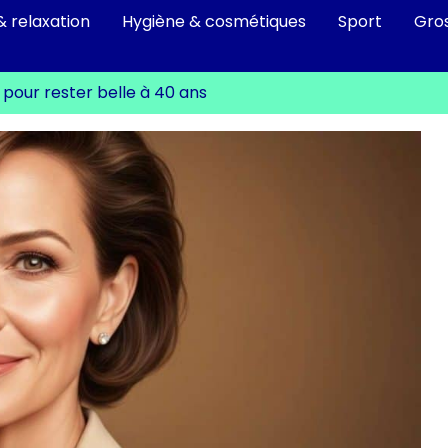
& relaxation
Hygiène & cosmétiques
Sport
Gro
pour rester belle à 40 ans