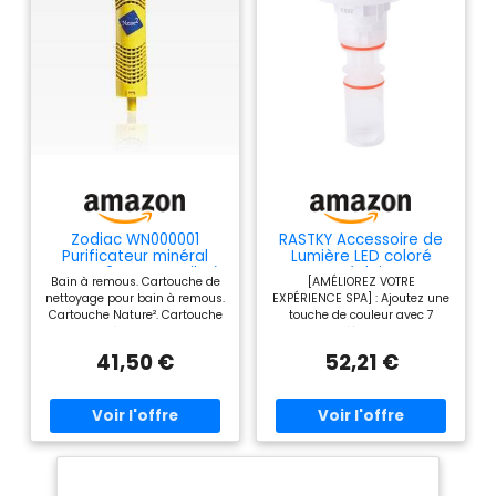
Zodiac WN000001
RASTKY Accessoire de
Purificateur minéral
Lumière LED coloré
Nature 2 Spa - Facile à
pour, éclairage
Bain à remous. Cartouche de
[AMÉLIOREZ VOTRE
Installer
Romantique Multicolore
nettoyage pour bain à remous.
EXPÉRIENCE SPA] : Ajoutez une
pour Spa, Facile à
Cartouche Nature². Cartouche
touche de couleur avec 7
Installer
pour bain à remous. Nature²
options d'éclairage LED,
Spa.
élevant votre relaxation à un
41,50 €
52,21 €
nouveau niveau. [ÉCLAIRAGE
AMÉLIORANT] : donnez le ton à
la détente, à la romance ou à
l'excitation avec des effets
d'éclairage personnalisables
pour chaque occasion.
[INSTALLATION SIMPLE] : le
processus d'installation facile