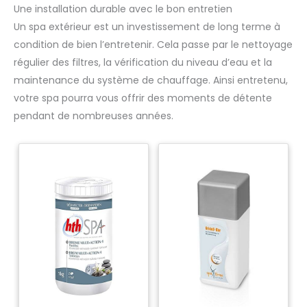
elle est également idéale pour les voyages en route, le
Une installation durable avec le bon entretien
jardin, la maison de location qui ne prend pas de baignoire,
Un spa extérieur est un investissement de long terme à
les voyages, etc. Facile à monter : utilisez la baignoire
portable à tout moment, n'importe où. Le support est très
condition de bien l’entretenir. Cela passe par le nettoyage
robuste et ne prend que trois minutes pour l'installation.
(Nous vous recommandons d'utiliser environ 45 degrés
régulier des filtres, la vérification du niveau d’eau et la
d'eau). Ne pas utiliser d'eau chaude à plus de 60 °C (140
maintenance du système de chauffage. Ainsi entretenu,
degrés Fahrenheit), sinon la couche en PVC peut être
endommagée.
votre spa pourra vous offrir des moments de détente
pendant de nombreuses années.