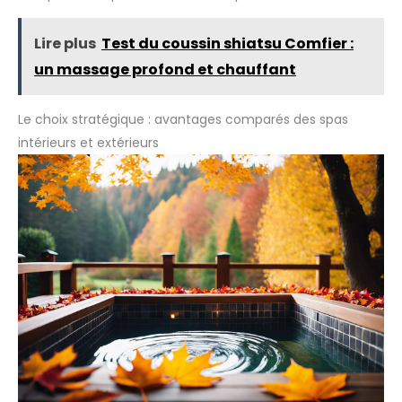
♻️SOSTENIBLE ET SÛR - Produit sûr et durable. Exempt
d'agents corrosifs et irritants. Sécurité et durabilité
maximales pour prendre soin de votre piscine et de
Lire plus
Test du coussin shiatsu Comfier :
l'environnement. Profitez d'une eau cristalline.
un massage profond et chauffant
Le choix stratégique : avantages comparés des spas
intérieurs et extérieurs