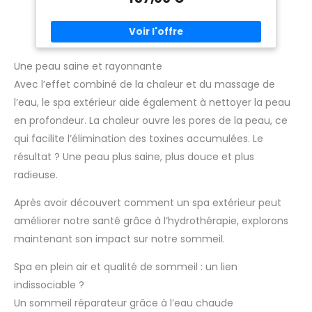
couche avec 128 ventouses répond aux normes ASTM F410,
maintenant un coefficient de friction de 0,35 sur les
baignoires humides en porcelaine/pierre pour une
relaxation à l'épreuve des chutes. Expérience spa
intelligente : comprend une télécommande infrarouge
étanche + un oreiller gonflable ergonomique (réglable en
Une peau saine et rayonnante
hauteur) avec fonction de mémoire automatique.
Avec l’effet combiné de la chaleur et du massage de
Stimulation de la circulation thérapeutique : oscillation
combinée à bulles et mode de thérapie par la chaleur à 40
l’eau, le spa extérieur aide également à nettoyer la peau
℃ améliore la circulation sanguine de 45 %, cliniquement
prouvé pour réduire les raideurs musculaires et les douleurs
en profondeur. La chaleur ouvre les pores de la peau, ce
arthritiques. Design compact : système de
gonflage/dégonflage rapide (installation en 3 minutes) se
qui facilite l’élimination des toxines accumulées. Le
replie à 30,5 x 20,3 cm avec sac de rangement inclus,
résultat ? Une peau plus saine, plus douce et plus
compatible avec les baignoires standard de 152,4 à 190,5
cm.
radieuse.
Après avoir découvert comment un spa extérieur peut
améliorer notre santé grâce à l’hydrothérapie, explorons
maintenant son impact sur notre sommeil.
Spa en plein air et qualité de sommeil : un lien
indissociable ?
Un sommeil réparateur grâce à l’eau chaude