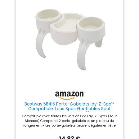
à suivre permet un
remplacement rapide et
efficace sans avoir besoin
assistance professionnelle.
[TECHNOLOGIE ] : les lumières
LED économes en énergie
offrent un éclairage lumineux
tout en favorisant la
conscience environnementale
et une durée de vie prolongée.
[CONCEPTION DURABLE ET
IMPERMÉABLE]: Conçu pour
résister aux conditions sous-
marines, garantissant des
performances et une sécurité
durables dans votre spa.
Bestway 58416 Porte-Gobelets lay-Z-Spa™
Compatible Tous Spas Gonflables Sauf
Monaco et Helsinki
Compatible avec toutes les versions de Lay-Z-Spas (sauf
Monaco) Comprend 2 porte-gobelets et un plateau de
rangement - Les porte-gobelets peuvent également être
installés séparément Garde vos boissons ou snacks à
portée de main pendant que vous vous détendez Peut être
14,83 €