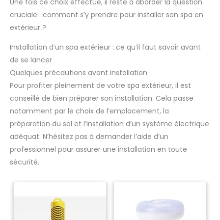
efficacement votre spa
Une fois ce choix effectué, il reste à aborder la question
Convient pour une utilisation en intérieur comme en
lorsque les températures
cruciale : comment s’y prendre pour installer son spa en
extérieur. ROBUSTE ET DURABLE - PVC 3 COUCHES : Le
baissent. Associés à la
matériau renforcé de haute qualité assure une excellente
couverture isolante, les
extérieur ?
stabilité et une bonne tenue de forme. Il résiste ainsi à la
attaches et le tapis de
pression, à l'usure et aux intempéries pour vous
protection contribuent à
accompagner durablement dans le jardin comme sur la
préserver la chaleur de l'eau
Installation d’un spa extérieur : ce qu’il faut savoir avant
terrasse. ENTRETIEN FACILE, PLUS DE TEMPS POUR EN
afin que vous puissiez profiter
PROFITER : Grâce au système de filtration, aux deux
de se lancer
de votre spa en toute saison.
cartouches filtrantes et au diffuseur de chlore intégré, l'eau
Quelques précautions avant installation
reste propre plus longtemps. Son utilisation intuitive
convient aussi bien aux débutants qu'aux utilisateurs
Pour profiter pleinement de votre spa extérieur, il est
réguliers. UTILISABLE TOUTE L'ANNÉE : La fonction antigel
protège efficacement votre spa lorsque les températures
conseillé de bien préparer son installation. Cela passe
baissent. Associés à la couverture isolante, les attaches et
notamment par le choix de l’emplacement, la
le tapis de protection contribuent à préserver la chaleur de
l'eau afin que vous puissiez profiter de votre spa en toute
préparation du sol et l’installation d’un système électrique
saison.
adéquat. N’hésitez pas à demander l’aide d’un
professionnel pour assurer une installation en toute
sécurité.