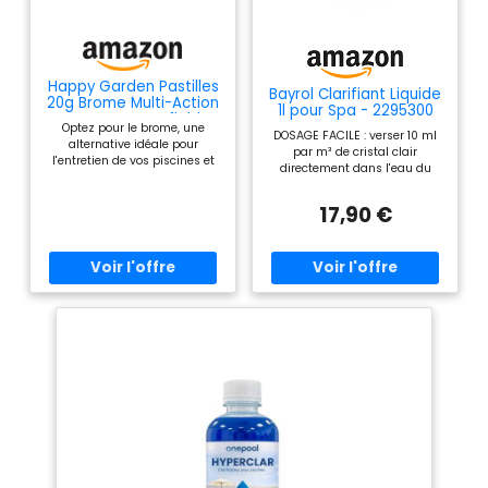
Happy Garden Pastilles
Bayrol Clarifiant Liquide
20g Brome Multi-Action
1l pour Spa - 2295300
4 pour Spa Gonflable,
Optez pour le brome, une
1kg
DOSAGE FACILE : verser 10 ml
alternative idéale pour
par m³ de cristal clair
l'entretien de vos piscines et
directement dans l'eau du
spas ! Composition : 1 bidon de
spa, une fois par semaine,
1kg de pastilles brome multi-
sans le diluer, lorsque la
17,90 €
action 4 Avantages : Pastilles
pompe de circulation est en
20 g à dissolution lente, sans
marche. Laissez ensuite
résidu - Teneur en principe
tourner la pompe de filtration
actif (BCDMH) supérieure à
pendant au moins deux
96 % - Excellente activité
heures. UNE EAU PLUS CLAIRE :
désinfectante, quel que soit le
Kristall-Klar veille à ce que les
pH de l'eau traitée (98% à pH
plus petites substances
7,0 et encore 75 % à pH 8,2)
troubles, qui ne sont
Spécifications : utilisez les
normalement pas retenues
produits biocides avec
dans le filtre, soient
précaution. Avant toute
conglomérées et ainsi rendues
utilisation, lisez l'étiquette et
dans le filtre. RECETTE
les informations sur le produit.
SPÉCIALE : L'agent Liquid
Spécifications : utilisez les
d'élimination de la turbidité
produits biocides avec
améliore l'effet de filtration et
précaution. Avant toute
réduit la consommation de
utilisation, lisez l'étiquette et
désinfectants. QUALITÉ "MADE
les informations sur le produit.