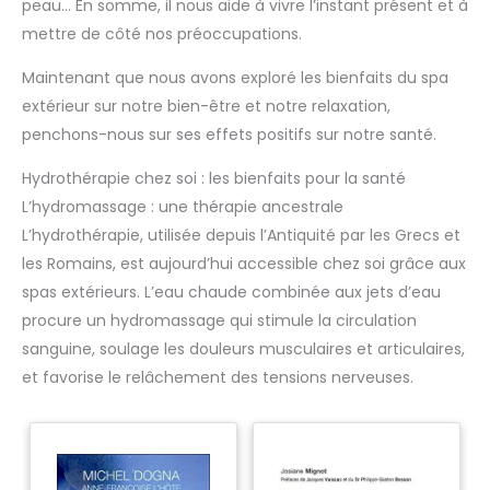
peau… En somme, il nous aide à vivre l’instant présent et à
garantie : Nous nous engageons à vous satisfaire à 100 % et
notre service client fera de son mieux pour vous offrir la
mettre de côté nos préoccupations.
meilleure expérience d'achat possible. Tous nos produits N
NETSPA sont garantis 2 ans
Maintenant que nous avons exploré les bienfaits du spa
extérieur sur notre bien-être et notre relaxation,
penchons-nous sur ses effets positifs sur notre santé.
Hydrothérapie chez soi : les bienfaits pour la santé
L’hydromassage : une thérapie ancestrale
L’hydrothérapie, utilisée depuis l’Antiquité par les Grecs et
les Romains, est aujourd’hui accessible chez soi grâce aux
spas extérieurs. L’eau chaude combinée aux jets d’eau
procure un hydromassage qui stimule la circulation
sanguine, soulage les douleurs musculaires et articulaires,
et favorise le relâchement des tensions nerveuses.