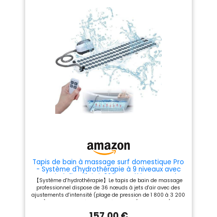
Tapis de bain à massage surf domestique Pro
- Système d'hydrothérapie à 9 niveaux avec
coussin à flux d'air à 360° et télécommande
【Système d'hydrothérapie】Le tapis de bain de massage
sans fil, tapis de spa à bulles antidérapant
professionnel dispose de 36 nœuds à jets d'air avec des
pour soulagement de
ajustements d'intensité (plage de pression de 1 800 à 3 200
Pa), offrant une thérapie ciblée du dos/des jambes/des
pieds grâce à des vagues de bulles séquencées. Sécurité
157,00 €
antidérapante avancée : la construction en PVC double