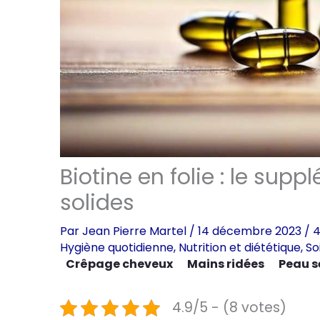
Biotine en folie : le sup
solides
Par
Jean Pierre Martel
/
14 décembre 2023
/
4
Hygiène quotidienne
,
Nutrition et diététique
,
So
Crêpage cheveux
Mains ridées
Peau s
4.9/5 - (8 votes)