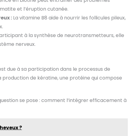
nce en biotine peut entraîner des problèmes
ermatite et l’éruption cutanée.
eux :
La vitamine B8 aide à nourrir les follicules pileux,
x.
articipant à la synthèse de neurotransmetteurs, elle
stème nerveux.
 est due à sa participation dans le processus de
 la production de kératine, une protéine qui compose
la question se pose : comment l’intégrer efficacement à
cheveux ?