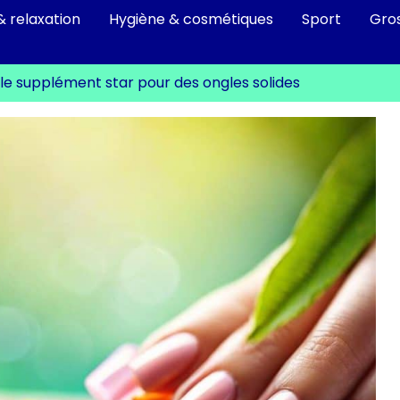
& relaxation
Hygiène & cosmétiques
Sport
Gro
 : le supplément star pour des ongles solides