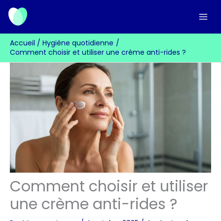
Aller
au
contenu
Accueil
Hygiène quotidienne
Comment choisir et utiliser une crème anti-rides ?
Comment choisir et utiliser
une crème anti-rides ?