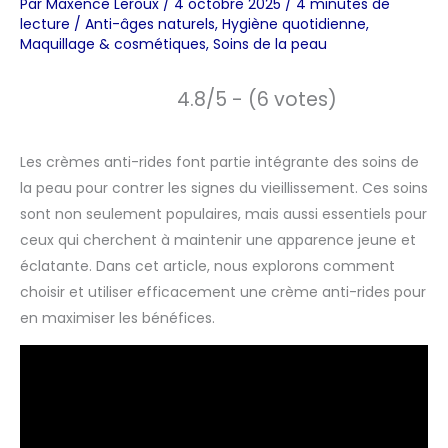
Par
Maxence Leroux
/
4 octobre 2025
/
4 minutes de
lecture
/
Anti-âges naturels
,
Hygiène quotidienne
,
Maquillage & cosmétiques
,
Soins de la peau
4.8/5 - (6 votes)
Les crèmes anti-rides font partie intégrante des soins de
la peau pour contrer les signes du vieillissement. Ces soins
sont non seulement populaires, mais aussi essentiels pour
ceux qui cherchent à maintenir une apparence jeune et
éclatante. Dans cet article, nous explorons comment
choisir et utiliser efficacement une crème anti-rides pour
en maximiser les bénéfices.