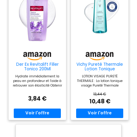
Der Ex Revitalift Filler
Vichy Pureté Thermale
Tonico 200Ml
Lotion Tonique
Perfectrice Peaux
Hydrate immédiatement la
LOTION VISAGE PURETÉ
Sensibles Hydratante
peau en profondeur et l'aide à
THERMALE : La lotion tonique
retrouver son élasticité Obtenir
visage Pureté Thermale
un visage plus ferme, plus
sublime le démaquillage
13,44 €
lisse et plus tonique Facile à
visage, nettoie et respecte les
3,84 €
utiliser
peaux sensibles; Cette lotion
10,48 €
visage sublime au quotidien
INGRÉDIENTS ACTIFS : Cette
lotion nettoyante visage
associe l'eau thermale Vichy
et la glycérine; Cette lotion
tonique visage hydrate,
apaise et protège la peau
EFFICACITÉ PROUVÉE : Testée