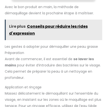
peau et se rince facilement sans laisser de film gras.
Élimine le maquillage tenace. Sensation de peau propre,
Avec le bon produit en main, la méthode de
fraîche et confortable après utilisation Convient à tous
démaquillage devient la prochaine étape à maîtriser.
types de peaux : formule douce adaptée à tous les types de
peaux, sensibles ou réactives. Ne pique pas les yeux et
respecte le contour oculaire délicat. Nettoie en douceur sans
dessécher pour une peau parfaitement démaquillée et
Lire plus
Conseils pour réduire les rides
apaisée Engagement beauté responsable : produits non
testés sur les animaux, Erborian s’engage pour une
d'expression
cosmétique éthique et responsable
Les gestes à adopter pour démaquiller une peau grasse
Préparation
Avant de commencer, il est essentiel de
se laver les
mains
pour éviter d’introduire des bactéries sur le visage.
Cela permet de préparer la peau à un nettoyage en
profondeur.
Application et rinçage
Massez délicatement le démaquillant sur l’ensemble du
visage, en insistant sur les zones où le maquillage est plus
tenace. Pour un rinçage efficace, utilisez de l’eau tiède