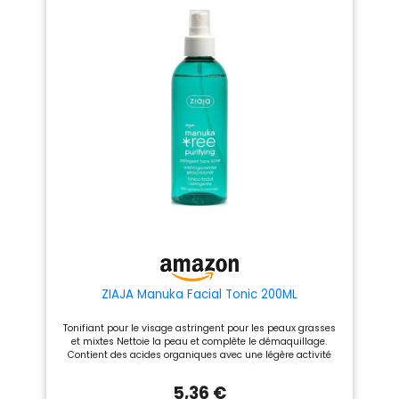
dermatologiquement, cette
lotion visage offre une haute
tolérance, une efficacité
nettoyante prouvée et une
peau plus douce dès la
première utilisation
APPLICATION : Appliquez cette
lotion tonique visage matin et
soir après le nettoyant visage,
sur un coton, pour parfaire le
démaquillage visage; Ce
nettoyant visage est un soin
quotidien EXPERTISE
DERMATOLOGIQUE: Vichy est
une marque reconnue en
dermocosmétique qui allie
science, expertise et
sensorialité pour offrir des
soins efficaces; Cette lotion
visage convient aux peaux
sensibles
ZIAJA Manuka Facial Tonic 200ML
Tonifiant pour le visage astringent pour les peaux grasses
et mixtes Nettoie la peau et complète le démaquillage.
Contient des acides organiques avec une légère activité
exfoliante. Aide à apaiser les blessures d'acné. Préparez la
peau pour les traitements cosmétiques ultérieurs. Convient
5,36 €
aux végétaliens. Réduit les pores dilatés.