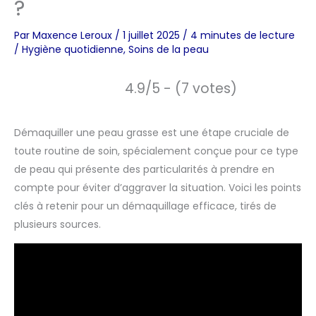
?
Par
Maxence Leroux
/
1 juillet 2025
/
4 minutes de lecture
/
Hygiène quotidienne
,
Soins de la peau
4.9/5 - (7 votes)
Démaquiller une peau grasse est une étape cruciale de
toute routine de soin, spécialement conçue pour ce type
de peau qui présente des particularités à prendre en
compte pour éviter d’aggraver la situation. Voici les points
clés à retenir pour un démaquillage efficace, tirés de
plusieurs sources.