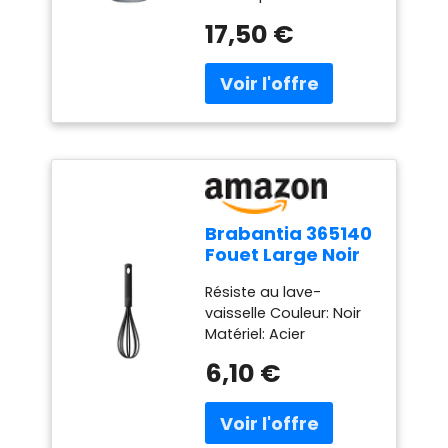
aux lavages en lave-
17,50 €
vaisselle Adapté à
l'utilisation au micro-
ondes et du
congélateur 100%
Fabriqué en France
Verre hygiénique non
poreux et non coupant
Brabantia 365140
Fouet Large Noir
Résiste au lave-
vaisselle Couleur: Noir
Matériel: Acier
Inoxydable
6,10 €