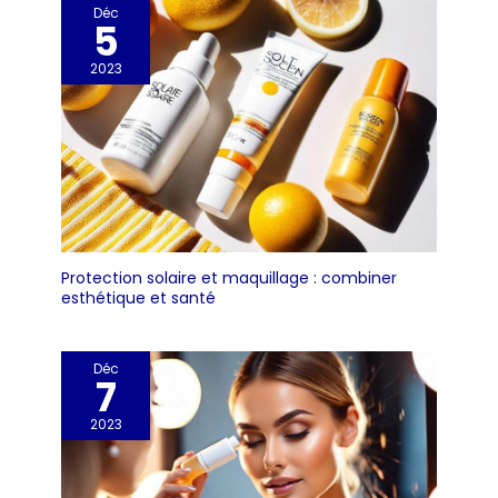
résistants à la rouille,
Déc
5
anti-adhérents, et
rapides et faciles à
2023
nettoyer. Haute
résistance à 484ºF :
Doté de fils en silicone
sans BPA. Des fils épais
de 2,1 mm recouverts
de silicone souple de
0,3 mm le rendent plus
solide et plus durable.
Idéal pour remuer les
Protection solaire et maquillage : combiner
sauces et les jus de
esthétique et santé
viande pendant le
chauffage. [Services
d'assistance] Ce que
Déc
vous voyez est ce que
7
vous obtenez. Nous
soutenons un
2023
remboursement à 100
%. N'hésitez pas à nous
contacter si vous avez