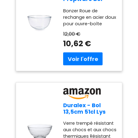
mélangeur en
Bonzer Roue de
verre haute
rechange en acier doux
résistance, Blanc,
pour ouvre-boîte
2 L 1040933
Classic R & EZ21 25 mm
12,00 €
Produit de haute
10,62 €
qualité Durable Pyrex
Duralex - Bol
13,5cm 51cl Lys
Parisien - Lot de 6
Verre trempé résistant
aux chocs et aux chocs
thermiques Résistant