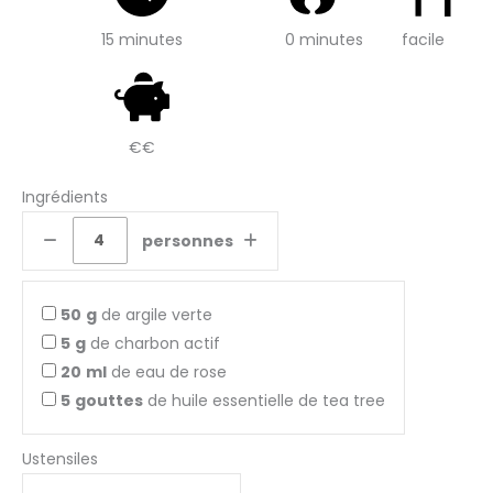
15 minutes
0 minutes
facile
€€
Ingrédients
personnes
50
g
de argile verte
5
g
de charbon actif
20
ml
de eau de rose
5
gouttes
de huile essentielle de tea tree
Ustensiles