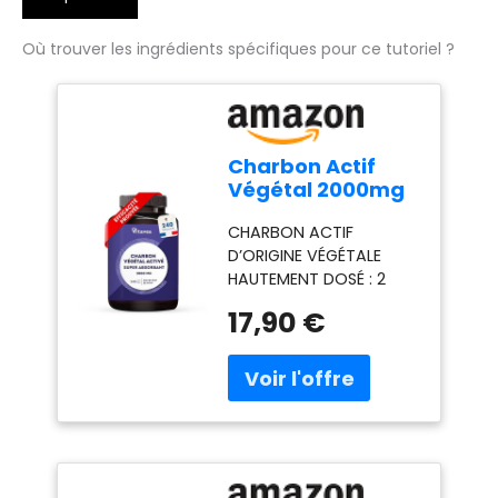
Où trouver les ingrédients spécifiques pour ce tutoriel ?
Charbon Actif
Végétal 2000mg
- Réduit les
CHARBON ACTIF
Flatulences
D’ORIGINE VÉGÉTALE
(EFSA) - 240
HAUTEMENT DOSÉ : 2
Gélules
000 mg de charbon
17,90 €
actif par dose
journalière – issu de
coques de noix de
coco et activé selon un
procédé en deux
étapes. 100 % D’ORIGINE
NATURELLE : Charbon
obtenu à partir de noix