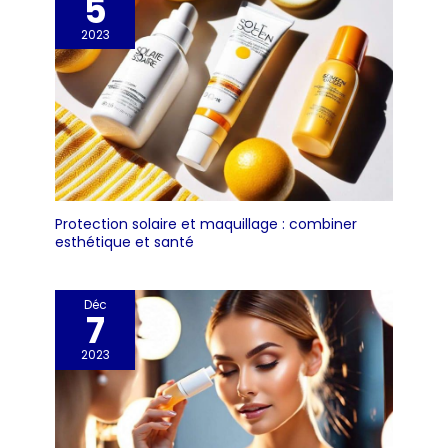
5
d'une fonction de
2023
comptage qui peut
vous aider à calculer
rapidement et
facilement le nombre
d'articles tels que des
vis, des caoutchoucs,
etc Facile à Utiliser: Elle
alertera l'utilisateur
lorsque la plage de
Protection solaire et maquillage : combiner
détection de poids est
esthétique et santé
dépassée ou que la
batterie est faible.
Auto-arrêt après 3
Déc
minutes d'inactivé pour
7
prolonger la durée de
vie de la pile. Alimentée
2023
grâce à 2 piles AAA
(Incluses)