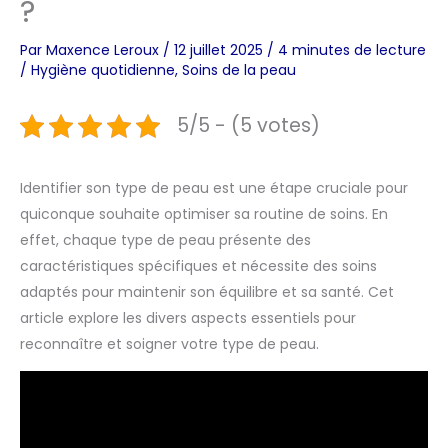
?
Par
Maxence Leroux
/
12 juillet 2025
/
4 minutes de lecture
/
Hygiène quotidienne
,
Soins de la peau
5/5 - (5 votes)
Identifier son type de peau est une étape cruciale pour
quiconque souhaite optimiser sa routine de soins. En
effet, chaque type de peau présente des
caractéristiques spécifiques et nécessite des soins
adaptés pour maintenir son équilibre et sa santé. Cet
article explore les divers aspects essentiels pour
reconnaître et soigner votre type de peau.