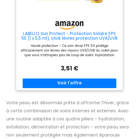
crème visage SPF 30 à base
d'acide hyaluronique est
hypoallergénique et non
comédogène, pour une haute
efficacité hydratante
LABELLO Sun Protect - Protection Solaire FPS
50 (1 x 5,5 ml), stick lèvres protection UVA/UVB
& hydratation 24 h, baume à lèvres au beurre
Haute protection – Ce soin lèvre FPS 50 protège
de karité et huiles naturelles enrichies en
efficacement vos lèvres des rayons UVA/UVB du soleil pour
vitamines C & E
que vous n'attrapiez pas de coup de soleil. Hydratation
intense – Grâce à ce stick hydratant, finies les lèvres
gercées. Il hydrate intensément vos lèvres pendant 24 h et
3,51 €
les laisse douces comme la soie. Résiste à l'eau – Avec ce
soin hydratant résistant à l'eau, pas besoin d'attendre
avant de vous baigner. Il est toutefois conseillé d'en
appliquer fréquemment. Huiles naturelles – Ce baume
hydratant contient du beurre de karité et de l'huile de jojoba
bio qui procurent une hydratation optimale à vos lèvres.
Emballage – LABELLO Protection Solaire FPS 50 NIVEA SUN,
stick solaire protection UVA/UVB, baume à lèvres
Votre peau est désormais prête à affronter l’hiver, grâce
hydratation 24 h résistant à l'eau, 1 x 5,5 ml, numéro
à cette combinaison de soins internes et externes. Avec
d'article : 85040.
une routine adaptée à ces quatre piliers – hydratation,
exfoliation, alimentation et protection – votre peau sera
non seulement protégée mais également épanouie