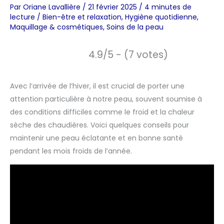
Par
Oriane Lavallière
/
21 février 2025
/
4 minutes de
lecture
/
Bien-être et relaxation
,
Hygiène quotidienne
,
Maquillage & cosmétiques
,
Soins de la peau
4.9/5 - (7 votes)
Avec l’arrivée de l’hiver, il est crucial de porter une
attention particulière à notre peau, souvent soumise à
des conditions difficiles comme le froid et la chaleur
sèche des chaudières. Voici quelques conseils pour
maintenir une peau éclatante et en bonne santé
pendant les mois froids de l’année.