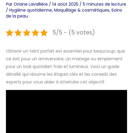
Par
Oriane Lavallière
/
14 août 2025
/
5 minutes de lecture
/
Hygiène quotidienne
,
Maquillage & cosmétiques
,
Soins
de la peau
5/5 - (5 votes)
Obtenir un teint parfait est essentiel pour beaucoup, que
ce soit pour un anniversaire, un mariage ou simplement
pour un look quotidien frais et lumineux. Voici un guide
détaillé qui résume les étapes clés et les conseils des
experts pour vous aider à atteindre cet objectif.