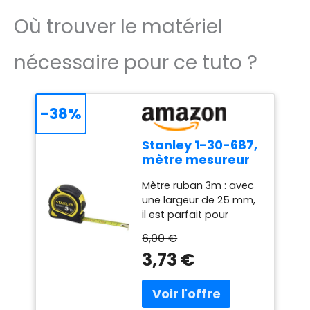
Où trouver le matériel
nécessaire pour ce tuto ?
-38%
Stanley 1-30-687,
mètre mesureur
Bi-matière 3 m x
Mètre ruban 3m : avec
12,7 - Boitier
une largeur de 25 mm,
Ergonomique -
il est parfait pour
Ruban en Acier
répondre aux besoins
Laqué - Crochet 2
6,00 €
spécifiques de tous les
Rivets - Bouton
3,73 €
professionnels du
de Blocage du
bâtiment et de la
Ruban -
construction - Une
Revêtement
qualité de finition
Caoutchouc