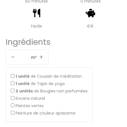
60 minutes
0 minutes
facile
€€
Ingrédients
m²
1
unité
de Coussin de méditation
1
unité
de Tapis de yoga
2
unités
de Bougies non parfumées
Encens naturel
Plantes vertes
Peinture de couleur apaisante