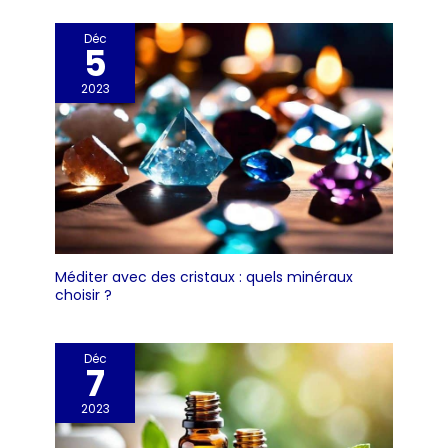
caoutchouc
ceinture pour un
antidérapant
encombrement
Déc
antichocs qui offre une
5
minimum et vous
meilleure adhérence
libérer les mains
pour une prise en main
2023
optimale lors des
manipulations et une
meilleure résistance en
cas de chute AGRAFE :
Elle permet de porter le
mètre ruban à la
ceinture pour un
encombrement
minimum et vous
Méditer avec des cristaux : quels minéraux
choisir ?
libérer les mains
Déc
7
2023