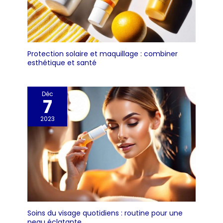
toutes les unités de
mesure nécessaires, g,
ct, dwt, gn, oz, tl et ozt.
peut convertir la
mesure en quelques
Protection solaire et maquillage : combiner
secondes.Alimenté par
esthétique et santé
deux piles n ° 7 (non
incluses) 【Conception
portable et
Déc
compacte】 La mini
7
balance de poche a la
même taille qu'une
2023
carte, compacte et
légère, ce qui la rend
très pratique à
transporter. La mini
balance a été conçue
pour être robuste,
précise, rapide et facile
à utiliser.
Soins du visage quotidiens : routine pour une
peau éclatante