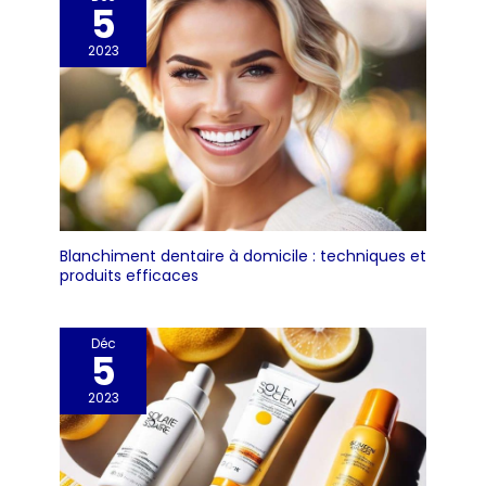
5
comme récipient pour
peser des objets,
2023
évitant ainsi le contact
direct avec la surface
de pesée.
【Multifonction】Après
avoir placé le récipient,
appuyez sur le bouton
« T » pour tarer et
obtenir le poids net de
l'article pesé. Pour les
Blanchiment dentaire à domicile : techniques et
articles tels que les vis
produits efficaces
et les aiguilles, le
bouton « P » peut être
utilisé pour le
Déc
5
comptage. Le bouton «
M » permet de changer
2023
d'unité. 【7 Unités
Différentes】Cette
balance de précision
de 0,01 g comprend