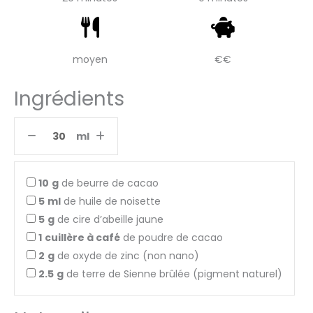
moyen
€€
Ingrédients
ml
10
g
de beurre de cacao
5
ml
de huile de noisette
5
g
de cire d’abeille jaune
1
cuillère à café
de poudre de cacao
2
g
de oxyde de zinc (non nano)
2.5
g
de terre de Sienne brûlée (pigment naturel)