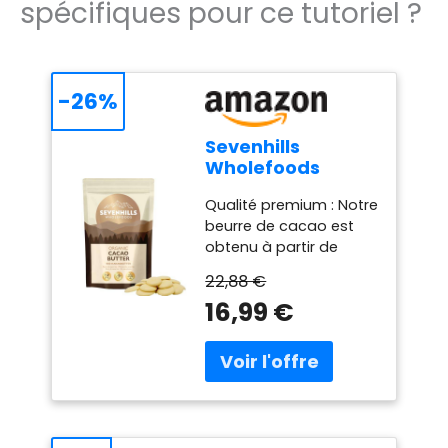
spécifiques pour ce tutoriel ?
-26%
Sevenhills
Wholefoods
Beurre De Cacao
Qualité premium : Notre
Bio 200g
beurre de cacao est
obtenu à partir de
fèves de cacao Criollo
22,88 €
biologiques d’Amérique
16,99 €
du Sud, cueillies à la
main et fermentées
pour réduire
l’amertume. Sources
nutritionnelles : Sans
sucre ni sodium. Le
beurre de cacao est