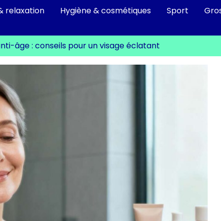
& relaxation
Hygiène & cosmétiques
Sport
Gro
nti-âge : conseils pour un visage éclatant