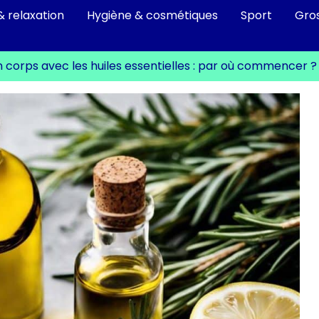
& relaxation
Hygiène & cosmétiques
Sport
Gro
n corps avec les huiles essentielles : par où commencer ?