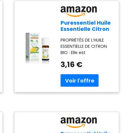
Puressentiel Huile
Essentielle Citron
HEBBD BIO 10 ml
PROPRIÉTÉS DE L’HUILE
ESSENTIELLE DE CITRON
BIO : Elle est
traditionnellement
3,16 €
utilisée pour assainir et
parfumer l'air mais
aussi pour stimuler les
défénses immunitaires.
CONSEILS D’UTILISATIONS
: Prendre au maximum 2
gouttes 3 fois par jour
d'huile essentielle de
citron sur un comprimé
neutre Puressentiel (ou 1
cuillère à café de miel,