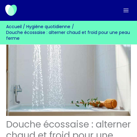
Aller
au
contenu
Accueil
Hygiène quotidienne
Douche écossaise : alterner chaud et froid pour une peau
ferme
Douche écossaise : alterner
chaud et froid pour une