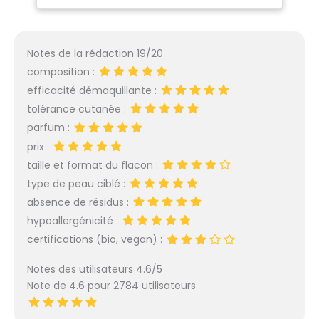
et sensibles, elle prend
Sèches & Sensibles
soin de vous en un seul
- 400 ml
geste. NETTOIE EN
DOUCEUR : L'eau
Notes de la rédaction 19/20
micellaire Garnier
composition :
démaquille et apaise
efficacité démaquillante :
tout en capturant les
tolérance cutanée :
impuretés et le sébum,
sans frotter et sans
parfum :
laisser de résidus*
prix :
grâce aux micelles qui
taille et format du flacon :
permettent de nettoyer
type de peau ciblé :
la peau en douceur.
FORMULE HYDRATANTE
absence de résidus :
100% VEGAN : Vegan et
hypoallergénicité :
approuvée par Cruelty
certifications (bio, vegan) :
Free, cette formule
hypoallergénique sans
Notes des utilisateurs 4.6/5
parfum associe des
Note de 4.6 pour 2784 utilisateurs
micelles, agents
nettoyants invisibles, et