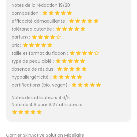
NETTOIE EN DOUCEUR :
ingrédients naturels,
Notes de la rédaction 19/20
L'eau micellaire Garnier
pour embellir toutes les
composition :
démaquille et apaise
peaux.
efficacité démaquillante :
tout en capturant les
tolérance cutanée :
impuretés et le sébum,
sans frotter et sans
parfum :
laisser de résidus*
prix :
grâce aux micelles qui
taille et format du flacon :
permettent de nettoyer
type de peau ciblé :
la peau en douceur.
FORMULE APAISANTE
absence de résidus :
100% VEGAN : Vegan et
hypoallergénicité :
approuvée par Cruelty
certifications (bio, vegan) :
Free, cette formule
hypoallergénique sans
Notes des utilisateurs 4.6/5
parfum associe des
Note de 4.6 pour 6127 utilisateurs
micelles, agents
nettoyants invisibles, et
de la glycérine
végétale, un actif
hydratant et apaisant.
Garnier SkinActive Solution Micellaire