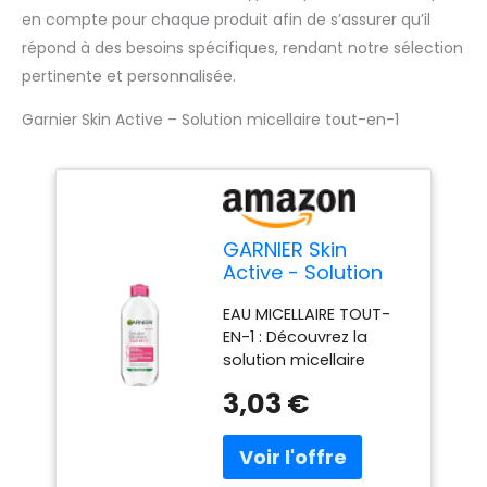
en compte pour chaque produit afin de s’assurer qu’il
répond à des besoins spécifiques, rendant notre sélection
pertinente et personnalisée.
Garnier Skin Active – Solution micellaire tout-en-1
GARNIER Skin
Active - Solution
Micellaire Tout-En-
EAU MICELLAIRE TOUT-
1 - Nettoie,
EN-1 : Découvrez la
Démaquille &
solution micellaire
Hydrate - Micelles
Garnier, l'alliée ultime
& Glycérine
3,03 €
pour une peau propre,
Hydrantante -
démaquillée et purifiée
Sans Parfum -
au quotidien. Conçue
Visage, Yeux,
pour les peaux sèches
Lèvres - Peaux