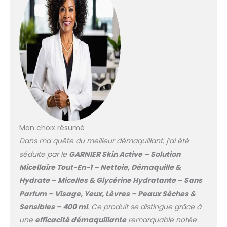
peaux.
tout en capturant les
impuretés et le sébum,
sans frotter et sans
laisser de résidus*
grâce aux micelles qui
permettent de nettoyer
la peau en douceur.
FORMULE HYDRATANTE
100% VEGAN : Vegan et
approuvée par Cruelty
Free, cette formule
hypoallergénique sans
Mon choix résumé
parfum associe des
Dans ma quête du meilleur démaquillant, j’ai été
micelles, agents
séduite par le
GARNIER Skin Active – Solution
nettoyants invisibles, et
de la glycérine
Micellaire Tout-En-1 – Nettoie, Démaquille &
hydratante, un actif
Hydrate – Micelles & Glycérine Hydratante – Sans
nourrissant et
Parfum – Visage, Yeux, Lèvres – Peaux Sèches &
apaisant. CONSEILS
Sensibles – 400 ml
. Ce produit se distingue grâce à
D'APPLICATION : Matin et
soir, appliquez l'eau
une
efficacité démaquillante
remarquable notée