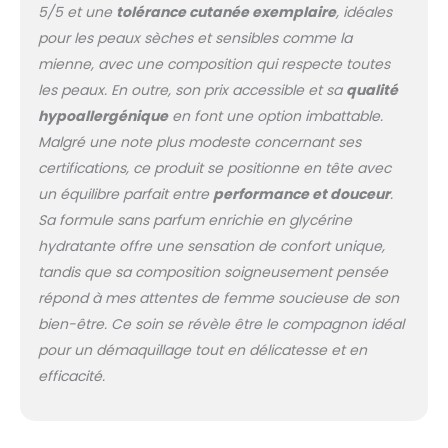
nettoyante Garnier sur
5/5 et une
tolérance cutanée exemplaire
, idéales
un coton, de
pour les peaux sèches et sensibles comme la
préférence réutilisable,
mienne, avec une composition qui respecte toutes
puis nettoyez
l'ensemble de votre
les peaux. En outre, son prix accessible et sa
qualité
visage, dont les lèvres
hypoallergénique
en font une option imbattable.
et les yeux. Pas besoin
Malgré une note plus modeste concernant ses
de rincer. EMBELLISSEZ
certifications, ce produit se positionne en tête avec
VOTRE PEAU AVEC
GARNIER SKIN ACTIVE :
un équilibre parfait entre
performance et douceur
.
Révélez une peau
Sa formule sans parfum enrichie en glycérine
fraîche et saine grâce
hydratante offre une sensation de confort unique,
à Skin Active, une
tandis que sa composition soigneusement pensée
gamme dédiée aux
répond à mes attentes de femme soucieuse de son
soins du visage,
formulée avec des
bien-être. Ce soin se révèle être le compagnon idéal
ingrédients naturels,
pour un démaquillage tout en délicatesse et en
pour embellir toutes les
efficacité.
peaux.