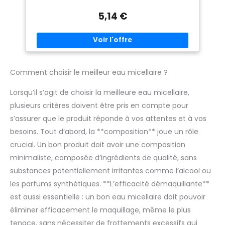
dessécher En un seul geste elle élimine en douceur toutes
les impuretés et les traces de maquillage du visage, des
5,14 €
yeux et des lèvres Parfaitement purifiée, votre peau est
fraîche et éclatante de santé Appliquez matin et soir à
l’aide d’un coton sur le visage, les yeux et les lèvres. Sans
rinçage. Convient aux peaux et aux yeux sensibles Contenu:
1x eau micellaire de jouvence, La Provençale Bio, 400ml
Comment choisir le meilleur eau micellaire ?
Lorsqu’il s’agit de choisir la meilleure eau micellaire,
plusieurs critères doivent être pris en compte pour
s’assurer que le produit réponde à vos attentes et à vos
besoins. Tout d’abord, la **composition** joue un rôle
crucial. Un bon produit doit avoir une composition
minimaliste, composée d’ingrédients de qualité, sans
substances potentiellement irritantes comme l’alcool ou
les parfums synthétiques. **L’efficacité démaquillante**
est aussi essentielle : un bon eau micellaire doit pouvoir
éliminer efficacement le maquillage, même le plus
tenace, sans nécessiter de frottements excessifs qui