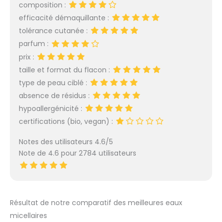
composition :
DOUCEUR : L'eau
efficacité démaquillante :
micellaire Garnier
démaquille et apaise
tolérance cutanée :
tout en capturant les
parfum :
impuretés et le sébum,
prix :
sans frotter et sans
taille et format du flacon :
laisser de résidus*
grâce aux micelles qui
type de peau ciblé :
permettent de nettoyer
absence de résidus :
la peau en douceur.
hypoallergénicité :
FORMULE HYDRATANTE
certifications (bio, vegan) :
100% VEGAN : Vegan et
approuvée par Cruelty
Notes des utilisateurs 4.6/5
Free, cette formule
Note de 4.6 pour 2784 utilisateurs
hypoallergénique sans
parfum associe des
micelles, agents
nettoyants invisibles, et
de la glycérine
Résultat de notre comparatif des meilleures eaux
hydratante, un actif
micellaires
nourrissant et