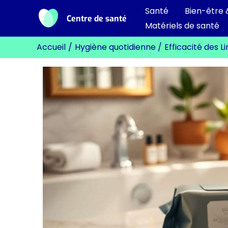
Aller
Santé
Bien-être 
Centre de santé
au
Matériels de santé
contenu
Accueil
Hygiène quotidienne
Efficacité des L