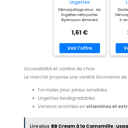
Lingettes
nettoyantes pour
Dém
Démaquillage doux : les
Diade
le visage à l'aloe
Expr
lingettes nettoyantes
Démaqu
vera, 25 lingettes
ByAmazon éliminent
3-en-
efficacement même le
maquillage
1,61 €
imperméable et le
mascara tout en étant
douces pour les peaux
sensibles Formulé avec
de l'extrait d'aloe vera.
Formule sans parfum
avec 0 % d'alcool
Accessibilité et variété de choix
adaptée aux peaux
Le marché propose une variété étonnante de 
sensibles Aide à laisser
la peau propre, douce
et hydratée. Parfait pour
Formules pour peaux sensibles.
rafraîchir et hydrater
votre peau lors de vos
Lingettes biodégradables.
déplacements Mode
Versions enrichies en
vitamines et extr
d'emploi : utilisez ces
lingettes
démaquillantes à base
de plantes pour
Lire plus
BB Cream à la Camomille : usag
nettoyer doucement le