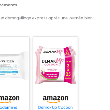
acements
.
r un démaquillage express après une journée bien
iadermine
Demak'Up Cocoon