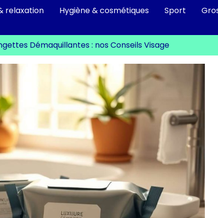
& relaxation
Hygiène & cosmétiques
Sport
Gro
ingettes Démaquillantes : nos Conseils Visage