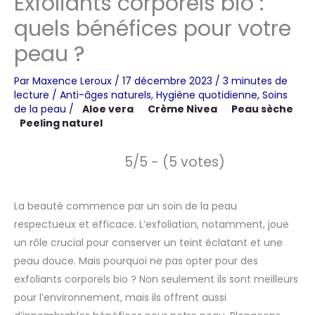
Exfoliants corporels bio :
quels bénéfices pour votre
peau ?
Par
Maxence Leroux
/
17 décembre 2023
/
3 minutes de
lecture
/
Anti-âges naturels
,
Hygiène quotidienne
,
Soins
de la peau
/
Aloe vera
Crème Nivea
Peau sèche
Peeling naturel
5/5 - (5 votes)
La beauté commence par un soin de la peau
respectueux et efficace. L’exfoliation, notamment, joue
un rôle crucial pour conserver un teint éclatant et une
peau douce. Mais pourquoi ne pas opter pour des
exfoliants corporels bio ? Non seulement ils sont meilleurs
pour l’environnement, mais ils offrent aussi