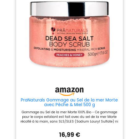
AU MONOÏ DE TAHITI : Ce
gommage contient du Monoï
de Tahiti 100% naturel,
d'appellation d'origine et
sourcé de façon responsable.
Il laisse un délicat parfum
Monoï sur votre peau. 💛 UN
PACKAGING ÉCO-CONÇU :
Optez pour gommage vegan
et sans silicone aux exfoliants
100% naturels proposé dans
un tube recyclable pour un
impact environnemental
limité. 💛 UNE MARQUE
FRANÇAISE, NATURELLE,
PLAISIR & RESPONSABLE : Lovea
propose des produits solaires
et de beauté à fort %
d'ingrédients d'origine
naturelle, fabriqués en France
et respectueux de la peau.
PraNaturals Gommage au Sel de la mer Morte
avec Pêche & Miel 500 g
Gommage au Sel de la mer Morte 100% Bio - Ce gommage
pour le corps exfoliant est fait avec du sel de la mer Morte
récolté à la main, sans SLS/SLES (Sodium Lauryl Sulfate) ni
pollution ou conservateurs, pour une véritable expérience
naturelle. Riche en minéraux issus des profondeurs de la
16,99 €
mer Morte comme le magnésium, le calcium et le