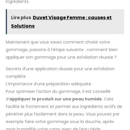
ingrédients.
jour. En journée, faire suivre d'une crème de jour avec
protection solaire large spectre SPF30 minimum. POUR
PEAUX MIXTES À GRASSES : Cette lotion convient aux peaux
mixtes à grasses. Aussi pour la peau sensible et réduit les
Lire plus
Duvet Visage Femme : causes et
rougeurs. Il convient parfaitement pour lutter contre les
boutons, points noirs et pores obstrués. Il est adapté aux
Solutions
peaux à tendance acnéique et sujettes aux imperfections.
Maintenant que vous savez comment choisir votre
gommage, passons à l’étape suivante : comment bien
appliquer son gommage pour une exfoliation réussie ?
Secrets d’une application réussie pour une exfoliation
complète
L’importance d’une préparation adéquate
Pour optimiser l’action du gommage, il est conseillé
d’
appliquer le produit sur une peau humide
. Cela
facilite le frottement et permet aux ingrédients actifs de
pénétrer plus facilement dans la peau. Vous pouvez par
exemple faire votre gommage sous la douche, après
avoir humidifié votre corps avec de l’eau tiède.