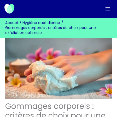
Aller
au
contenu
Accueil
Hygiène quotidienne
Gommages corporels : critères de choix pour une
exfoliation optimale
Gommages corporels :
critères de choix pour une