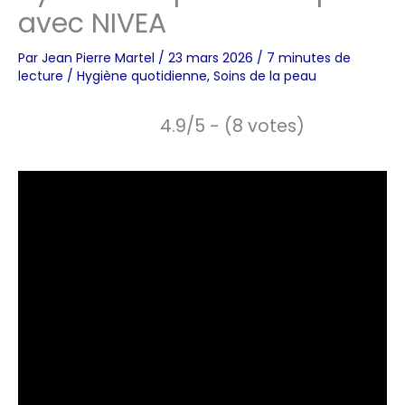
avec NIVEA
Par
Jean Pierre Martel
/
23 mars 2026
/
7 minutes de
lecture
/
Hygiène quotidienne
,
Soins de la peau
4.9/5 - (8 votes)