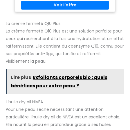
rapide : Sa texture onctueuse pénètre rapidement sans
laisser de film gras, apportant un confort immédiat Flacon
durable : Flacon-pompe conçu pour une utilisation longue
durée, offrant une solution pratique pour un soin quotidien.
La crème fermeté Q10 Plus
La crème fermeté Q10 Plus est une solution parfaite pour
ceux qui recherchent à la fois une hydratation et un effet
raffermissant. Elle contient du coenzyme Q10, connu pour
ses propriétés anti-âge, qui tonifie et raffermit
visiblement la peau.
Lire plus
Exfoliants corporels bio : quels
bénéfices pour votre peau ?
L’huile dry oil NIVEA
Pour une peau sèche nécessitant une attention
particulière, l’huile dry oil de NIVEA est un excellent choix.
Elle nourrit la peau en profondeur grâce à ses huiles