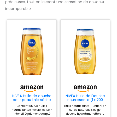
précieuses, tout en laissant une sensation de douceur
incomparable.
NIVEA Huile de douche
NIVEA Huile de Douche
pour peau très sèche
nourrissante (1 x 200
200 ml
ml), Gel douche soin
Contient 55 % d'huiles
Huile nourrissante – Enrichi en
nourrissant Vitamine E
nourrissantes naturelles Soin
huiles naturelles, ce gel
et huiles naturelles, Gel
intensif également adapté
douche hydratant nettoie la
lavant corps, sensation