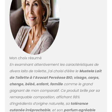
Hypoallergénique :
formulé pour minimiser
le risque de réactions
allergiques et assurer
une haute tolérance.
L'actif principal est la
Perséose d'Avocat BIO :
protège la barrière
cutanée, hydrate et
préserve le capital
cellulaire de la peau.
Mon choix résumé
L'huile de tournesol
En examinant attentivement les caractéristiques de
contribue à la
divers laits de toilette, j’ai choisi d’élire le
Mustela Lait
protection du film
hydrolipidique Mode
de Toilette à l’Avocat Perséose BIO, visage, corps,
d'emploi : versez une
change, bébé, enfant, famille
comme le grand
petite quantité de
gagnant de mon comparatif. Ce produit brille par sa
Toilet Milk sur un coton
remarquable composition, affichant 98%
ou un gant de toilette
réutilisable, nettoyez
d’ingrédients d’origine naturelle, sa
tolérance
délicatement le visage
cutanée irréprochable
, et son
parfum agréable