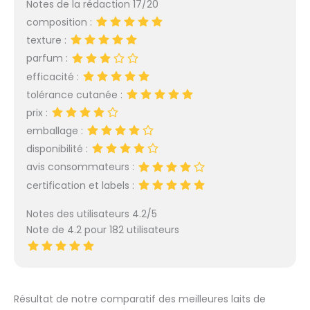
Notes de la rédaction 17/20
étiquetable, parabène,
composition :
phénoxyéthanol,
texture :
colorant, PEG, MIT
Formule certifiée BIO
parfum :
par ECOCERT Green life
efficacité :
Fabriqué en France
tolérance cutanée :
prix :
emballage :
disponibilité :
avis consommateurs :
certification et labels :
Notes des utilisateurs 4.2/5
Note de 4.2 pour 182 utilisateurs
Résultat de notre comparatif des meilleures laits de