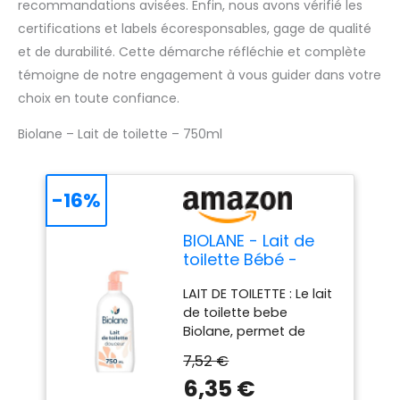
recommandations avisées. Enfin, nous avons vérifié les
certifications et labels écoresponsables, gage de qualité
et de durabilité. Cette démarche réfléchie et complète
témoigne de notre engagement à vous guider dans votre
choix en toute confiance.
Biolane – Lait de toilette – 750ml
-16%
BIOLANE - Lait de
toilette Bébé -
Nettoie et protège
LAIT DE TOILETTE : Le lait
- 750ml
de toilette bebe
Biolane, permet de
nettoyer le visage, le
7,52 €
corps et le siège de
6,35 €
bébé en douceur. Ce