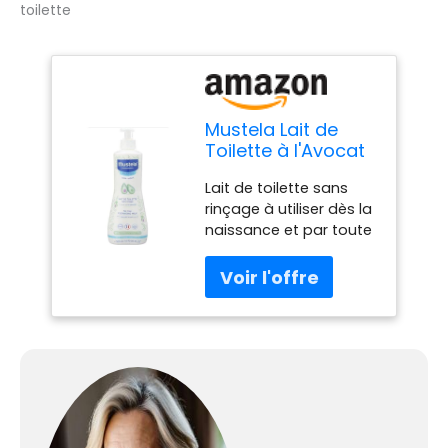
toilette
Mustela Lait de
Toilette à l'Avocat
Perséose BIO,
Lait de toilette sans
Visage, Corps,
rinçage à utiliser dès la
Change, Bébé,
naissance et par toute
Enfant, Famille -
la famille : convient
Nettoie sans rincer,
pour la toilette du
98% d'ingrédients
visage, du corps et du
d'origine naturelle
siège, ainsi que pour le
(500ml)
démaquillage léger.
Sécurité dès la
naissance : testé sous
contrôle
dermatologique et
pédiatrique.