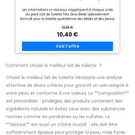
est fabriqué en France,
apaisée FABRIQUÉ EN FRANCE
favorisant l'emploi local et
: Le lait de toilette bébé Biolane
Les informations ci-dessous s'appliquent à chaque unité
assurant une grande qualité
est fabriqué en France,
du pack Lait de Toilette Très Doux Bébé spécialement
de produit. Flacon pompe de
favorisant l'emploi local et
formulé pour la toilette quotidienne des bébés et des peaux
750ml. Convient aux peaux
assurant une grande qualité
délicates. Enrichie en huile d’amande douce aux propriétés
sèches et sensibles
de produit. Flacon pompe de
13,16 €
nourrissantes, elle nettoie efficacement et en douceur et
750ml. Convient aux peaux
favorise le bon équilibre en eau de la peau. De plus elle
10,40 €
sèches et sensibles
contient de la vitamine E pour protéger efficacement la
peau contre les agressions extérieures. Ce produit ne
nécessite pas de rinçage à l’eau. Pour une toilette optimale,
vous pouvez utiliser l’Eau Nettoyante Hydratante en
complément.
Comment choisir le meilleur lait de toilette ?
Choisir le meilleur lait de toilette nécessite une analyse
attentive de divers critères pour garantir un soin adapté à
votre peau et conforme à vos valeurs. La **composition**
est primordiale : privilégiez des produits contenant des
ingrédients naturels et évitez ceux avec des substances
nocives comme les parabènes ou les sulfates. La
**texture** est aussi un critère crucial ; elle doit être
suffisamment épaisse pour protéger la peau mais facile