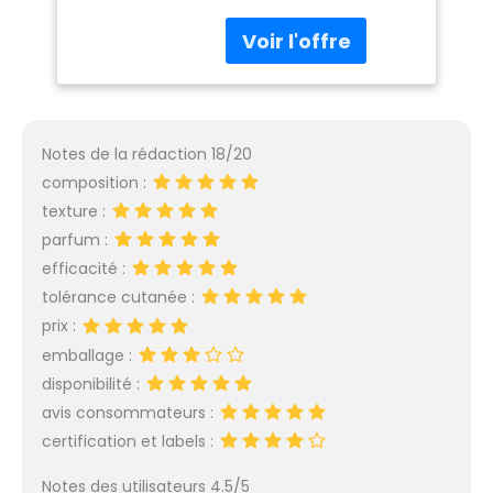
lait nettoyant bebe
s'applique tous les
jours pour la toilette à
l'aide d'un coton. PEAUX
SENSIBLES : Afin de
préserver l'équilibre
cutané naturel, le lait
Notes de la rédaction 18/20
de toilette bebe
composition :
Biolane a été formulée
texture :
à pH physiologique - sa
base lavante douce
parfum :
garantit un nettoyage
efficacité :
en délicatesse. Ce lait
tolérance cutanée :
nettoyant bebe
prix :
protège la peau
sensible de votre bébé.
emballage :
Légèrement parfumé,
disponibilité :
le lait nettoyant bebe
avis consommateurs :
laisse la peau douce,
certification et labels :
souple et parfaitement
protégée 99%
Notes des utilisateurs 4.5/5
D'INGREDIENTS D'ORIGINE