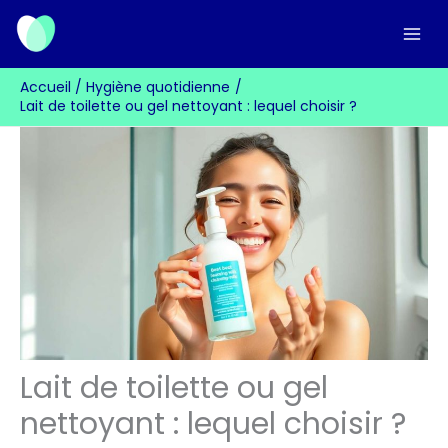
Aller
au
contenu
Accueil
Hygiène quotidienne
Lait de toilette ou gel nettoyant : lequel choisir ?
Lait de toilette ou gel
nettoyant : lequel choisir ?