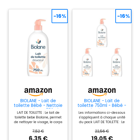
-16%
-16%
BIOLANE - Lait de
BIOLANE - Lait de
toilette Bébé - Nettoie
toilette 750ml - Bébé -
et protège - 750ml
Nettoie Visage, Corps
LAIT DE TOILETTE : Le lait de
Les informations ci-dessous
et Siège - Sans Rinçage
toilette bebe Biolane, permet
s'appliquent à chaque unité
- Doux et Apaisant -
de nettoyer le visage, le corps
du pack LAIT DE TOILETTE : Le
99% d'origine naturelle
et le siège de bébé en douceur.
lait de toilette bebe Biolane,
- Fabriqué en France
7,52 €
22,56 €
Ce lait nettoyant bebe
permet de nettoyer le visage,
s'applique tous les jours pour
le corps et le siège de bébé en
6,35 €
19,05 €