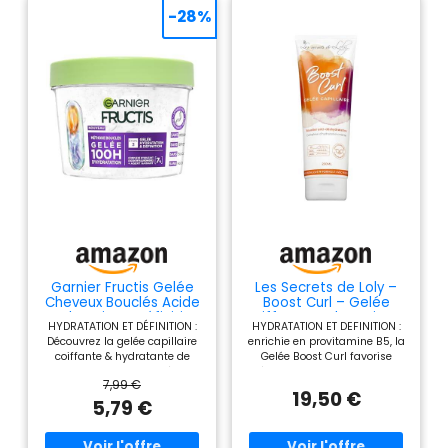
-28%
Garnier Fructis Gelée
Les Secrets de Loly –
Cheveux Bouclés Acide
Boost Curl – Gelée
Hyaluronique Définition
coiffante Hydratation &
HYDRATATION ET DÉFINITION :
HYDRATATION ET DEFINITION :
370ml
définition des boucles
Découvrez la gelée capillaire
enrichie en provitamine B5, la
– Cheveux ondulés,
coiffante & hydratante de
Gelée Boost Curl favorise
bouclés et frisés – 97%
notre routine curls en 4 étapes
l'hydratation des cheveux
d'origine naturelle –
7,99 €
Fructis Méthode Boucles pour
secs, renforce la brillance
250 ml
19,50 €
tous les types de boucles, pour
naturelle et facilite le coiffage,
5,79 €
un résultat sans résidus &
pour des boucles éclatantes et
sans effet carton. POUR
bien définies au quotidien.
TOUTES LES BOUCLES : Testée
Idéal pour cheveux ondulés,