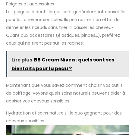
de sport ou une valise. Que ce soit pour des vacances, un
Peignes et accessoires
événement ou un voyage d'affaires, elles vous permettent
Les peignes à dents larges sont généralement conseillés
de rafraîchir votre coiffure à tout moment. Utilisation
Ensemble complet : Comprend 5 brosses à cheveux
pour les cheveux sensibles. Ils permettent en effet de
différentes — une brosse à friser, une brosse plate, une
brosse côtelée, une brosse ballon et une brosse plate — pour
démêler les nœuds sans tirer ni casser les cheveux.
s'adapter à tous les types de cheveux. Grâce à cette variété
de modèles, vous trouverez la brosse idéale pour coiffer,
Quant aux accessoires (élastiques, pinces…), préférez
démêler ou finaliser votre coiffure.: Parfaites pour le
ceux qui ne tirent pas sur les racines.
brossage quotidien, la coupe des pointes, la séparation des
mèches ou la création de coiffures élégantes. Conviennent
aux cheveux mouillés ou secs, longs ou courts, lisses,
bouclés ou épais. Un accessoire pratique à la maison, au
Lire plus
BB Cream Nivea : quels sont ses
salon de coiffure et en voyage. Ensemble complet :
Comprend 5 brosses à cheveux différentes — une brosse à
bienfaits pour la peau ?
friser, une brosse plate, une brosse côtelée, une brosse
ballon et une brosse plate — pour s'adapter à tous les types
de cheveux. Grâce à cette variété de modèles, vous
trouverez la brosse idéale pour coiffer, démêler ou finaliser
Maintenant que vous savez comment choisir vos outils
votre coiffure.
de coiffage, voyons quels soins naturels peuvent aider à
apaiser vos cheveux sensibles.
Hydratation et soins naturels : le duo gagnant pour des
cheveux sensibles