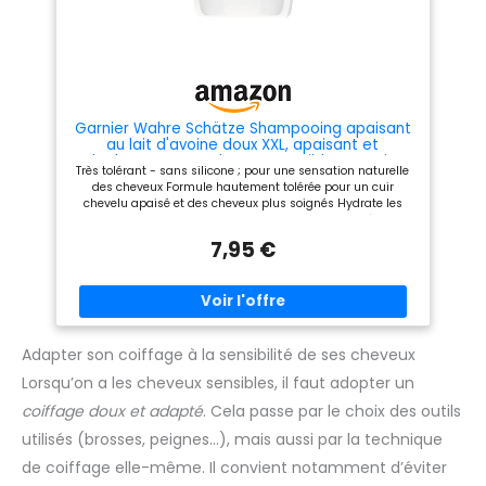
Shampoing cheveux gras en
Shampoing anti
format 200ml EXPERTISE
démangeaisons de 200ml
DERMATOLOGIQUE : Vichy est
EXPERTISE DERMATOLOGIQUE :
une marque reconnue en
Vichy est une marque
dermocosmétique qui allie
reconnue en
science, expertise et
dermocosmétique qui allie
sensorialité pour offrir des
science, expertise et
soins efficaces; Ce
sensorialité pour offrir des
Garnier Wahre Schätze Shampooing apaisant
shampoing anti
soins efficaces; Ce
au lait d'avoine doux XXL, apaisant et
démangeaison est apaisant
shampoing anti
hydratant, pour cheveux sensibles et cuir
Très tolérant - sans silicone ; pour une sensation naturelle
démangeaison hydrate et
chevelu sensible, format maxi 1000 ml
des cheveux Formule hautement tolérée pour un cuir
apaise
chevelu apaisé et des cheveux plus soignés Hydrate les
cheveux Pour cheveux sensibles et cuir chevelu délicat
Corps de bouteille en plastique 100 % recyclé et
7,95 €
rechargeable.
Adapter son coiffage à la sensibilité de ses cheveux
Lorsqu’on a les cheveux sensibles, il faut adopter un
coiffage doux et adapté
. Cela passe par le choix des outils
utilisés (brosses, peignes…), mais aussi par la technique
de coiffage elle-même. Il convient notamment d’éviter