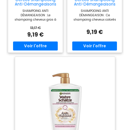
Anti-Démangeaisons
Anti-Démangeaisons
Cheveux Normaux Gras
Cheveux Secs Colorés
SHAMPOING ANTI
SHAMPOOING ANTI
Sensirine
Confort 48h
DÉMANGEAISON : Le
DÉMANGEAISON : Ce
shampoing cheveux gras à
shampoing cheveux colorés
normaux Dercos ultra
apaise les démangeaisons,
13,17 €
apaisant soulage les
picotements et sensations de
9,19 €
démangeaisons; Dès la 1ère
brûlure; Ce shampoing
9,19 €
utilisation, ce soin cheveux
hydratant apporte douceur et
renforce la fibre sensibilisée
brillance à vos cheveux
ACTIFS APAISANTS : Notre
SHAMPOOING APAISANT : Le
shampooing est un soin
shampooing nettoyant apaise
cheveux qui associe des actifs
instantanément le cuir
Sensirine propriétés
chevelu sensible; De plus, ce
apaisantes; Le Panthénol rend
shampoing cheveux colorés et
les cheveux plus doux et
secs réduit les
brillants, la vitamine Cg ravive
démangeaisons pour un
l’éclat CLINIQUEMENT PROUVÉ :
confort de 48h EFFICACITÉ
D'après un test clinique sur 43
CLINIQUEMENT PROUVÉE :
sujets pendant 3 semaines,
D'après un test clinique du
notre shampoing cheveux
shampoing hydratant sur 37
gras apaisant réduit les
sujets pendant 3 semaines,
envies de grattage, les
l'inconfort du cuir chevelu est
picotements et les brûlures
réduit de 65% et la fibre
pendant 48 heures
sensibilisée est renforcée
APPLICATION : Appliquez le
APPLICATION : Appliquez ce
shampoing sur cheveux
shampoing hydratant sur
mouillés; Massez doucement
cheveux mouillés, massez
le cuir chevelu, laissez poser
délicatement le cuir chevelu,
pendant 1 minute puis rincez;
laissez agir 1 minute et rincez;