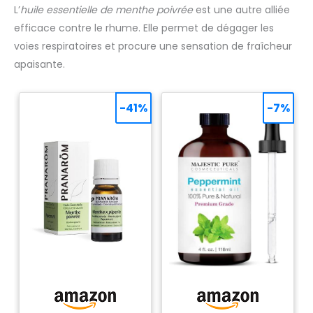
L’
huile essentielle de menthe poivrée
est une autre alliée
utilisation plus facile. LA COMPAGNIE DES SENS est une
marque Française, spécialisée en aromathérapie et
efficace contre le rhume. Elle permet de dégager les
phytothérapie. Nous mettons un point d'honneur à ne
proposer que des produits BIO et d'une qualité
voies respiratoires et procure une sensation de fraîcheur
exceptionnelle.
apaisante.
-41%
-7%