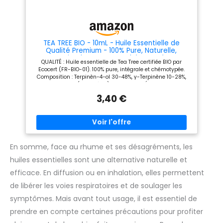
répondre aux besoins de leurs
si vous n'êtes pas satisfait de
utilisateurs en matière
notre huile essentielle d'arbre
d'aromathérapie. PUISSANT
à thé
PAR ESSENCE, SIMPLE PAR
NATURE : Expert en
aromathérapie, avec 40 ans
TEA TREE BIO - 10mL - Huile Essentielle de
d'expertise des plantes,
Qualité Premium - 100% Pure, Naturelle,
Phytosun Arôms propose une
Garantie ChromaCert - Chémotypée et
QUALITÉ : Huile essentielle de Tea Tree certifiée BIO par
large gamme d'huiles
Intégrale - La Compagnie des Sens
Ecocert (FR-BIO-01). 100% pure, intégrale et chémotypée.
essentielles, d'huiles végétales
Composition : Terpinèn-4-ol 30-48%, γ-Terpinène 10-28%,
et de complexes de diffusion.
Eucalyptol (1,8-cinéole) ≤15% CARACTÉRISTIQUES
BOTANIQUES : Melaleuca alternifolia (Maiden & Betche)
3,40 €
Cheel, famille des Myrtaceae. Partie distillée : feuilles. Notes
olfactives : aromatique, terpénique, boisée
CONDITIONNEMENT : Flacon en verre ambré avec codigoutte,
10mL. Sans suremballage NOS GARANTIES : Chaque lot
dispose d'un bulletin d'analyse en ligne, disponible sur
notre site. Sélection des lots, contrôle qualité et
conditionnement réalisés à Lyon par nos soins LA
En somme, face au rhume et ses désagréments, les
COMPAGNIE DES SENS : Marque française spécialisée en
huiles essentielles sont une alternative naturelle et
aromathérapie et phytothérapie depuis 2013. Produits BIO
sélectionnés par nos experts en aromathérapie
efficace. En diffusion ou en inhalation, elles permettent
de libérer les voies respiratoires et de soulager les
symptômes. Mais avant tout usage, il est essentiel de
prendre en compte certaines précautions pour profiter