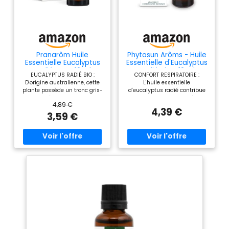
Pranarôm Huile
Phytosun Arôms - Huile
Essentielle Eucalyptus
Essentielle d'Eucalyptus
Radié HECT 10 ml
Radié Bio - 10 ml
EUCALYPTUS RADIÉ BIO :
CONFORT RESPIRATOIRE :
D'origine australienne, cette
L'huile essentielle
plante possède un tronc gris-
d'eucalyptus radié contribue
bleu, une écorce caduque, des
au confort respiratoire. L'huile
4,89 €
feuilles arrondies et
essentielle d'eucalyptus radié
4,39 €
lancéolées. Cet arbre, qui peut
BIO est un complément
3,59 €
mesurer jusqu'à 30 m de
alimentaire. 100 % PURE ET
haut, fait le régal des koalas
NATURELLE : L'huile essentielle
POUR LES VOIES
d'eucalyptus radié Phytosun
RESPIRATOIRES : Cette huile
Arôms respecte les exigences
aux effets vivifiants est l'allié
HEBBD (Huiles Essentielles
de la saison hivernale pour
Botaniquement et
aider à faire face à un petit
Biochimiquement définies) et
coup de froid passager
est 100 % Bio. ANALYSÉE ET
CONSEILS D'UTILISATION :
CONDITIONNÉE EN FRANCE :
Ingérez 2 gouttes sur un
Toutes nos huiles essentielles
support neutre (comprimé,
sont analysées et
sucre ou miel) 4 fois/jour.
conditionnées à Plélo, en
Quand le nez est pris, 5
Bretagne, dans notre usine
gouttes dans un bol bouillant
spécialisée. CONSEILS
et respirez pendant 10 min.
D'UTILISATION : Prendre deux