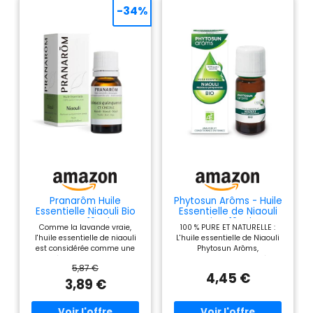
-34%
Pranarôm Huile
Phytosun Arôms - Huile
Essentielle Niaouli Bio
Essentielle de Niaouli
HECT 10 ml
Bio - 10 ml
Comme la lavande vraie,
100 % PURE ET NATURELLE :
l'huile essentielle de niaouli
L'huile essentielle de Niaouli
est considérée comme une
Phytosun Arôms,
panacée tant ses indications
incontournable pendant l'hiver
5,87 €
sont larges Trucs & astuces: 1
respecte les exigences HEBBD
4,45 €
goutte HECT niaouli + 1 goutte
(Huiles Essentielles
3,89 €
HECT géranium d'Egypte dans
Botaniquement et
votre crème de nuit suffira à
Biochimiquement définies) et
vous faire bénéficier de
est 100 % Bio. L'huile essentielle