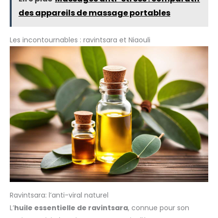
proviennent des meilleures régions du monde pour vous
offrir le meilleur et le plus fin.
des appareils de massage portables
Les incontournables : ravintsara et Niaouli
Ravintsara: l’anti-viral naturel
L’
huile essentielle de ravintsara
, connue pour son