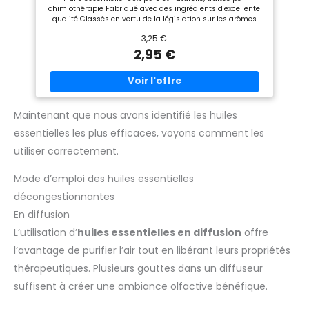
chimiothérapie Fabriqué avec des ingrédients d'excellente
et de complexes de diffusion.
qualité Classés en vertu de la législation sur les arômes
alimentaires et définis selon la norme HEBBD,
3,25 €
botaniquement et biochimiquement Garantie d'une qualité
et d'une traçabilité supérieures
2,95 €
Maintenant que nous avons identifié les huiles
essentielles les plus efficaces, voyons comment les
utiliser correctement.
Mode d’emploi des huiles essentielles
décongestionnantes
En diffusion
L’utilisation d’
huiles essentielles en diffusion
offre
l’avantage de purifier l’air tout en libérant leurs propriétés
thérapeutiques. Plusieurs gouttes dans un diffuseur
suffisent à créer une ambiance olfactive bénéfique.