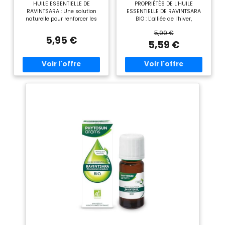
HUILE ESSENTIELLE DE
PROPRIÉTÉS DE L'HUILE
RAVINTSARA : Une solution
ESSENTIELLE DE RAVINTSARA
naturelle pour renforcer les
BIO : L'alliée de l'hiver,
défenses naturelles de
reconnue en aromathérapie
5,99 €
l'organisme et stimuler le
pour ses vertus antivirales et
5,95 €
corps et l'esprit. STIMULANTE :
antibactériennes. CONSEILS
5,59 €
Grâce à ses propriétés
D’UTILISATIONS : Prendre au
toniques et stimulantes, elle
maximum 2 gouttes d'huile
saura vous aider en cas
essentielle de ravintsara 3 fois
d’inconforts hivernaux ou de
par jour sur un comprimé
fatigue passagère. CONSEILS
neutre Puressentiel (ou 1
D'UTILISATION : Ingérez 2
cuillère à café de miel, d'huile
gouttes sur un support neutre
d'olive, ou 1/4 de sucre). Ne
(comprimé, sucre ou miel) 3
pas utiliser l'huile essentielle
fois/jour. Cette Huile
de ravintsara pure sans
Essentielle peut également
support, ni mélangée à l'eau.
être utilisée par la voie
Équivalence : 1 ml = 33
cutanée ou en diffusion. HUILE
gouttes. Pour d'autres conseils
ESSENTIELLE HECT
d'utilisation, demandez
(CHÉMOTYPÉE) : Le label HECT
conseil à votre pharmacien.
est un gage de qualité qui
L'ADN DE PURESSENTIEL : Une
sélectionne des plantes
gamme d'huiles essentielles
botaniquement certifiées
indispensables pour le bien–
garantissant une huile
être au quotidien de toute la
essentielle 100 % pure et
famille. HEBBD, 100% pures et
naturelle pour votre bien-être.
100% naturelles, 100% totales et
PRANARÔM, LA SCIENCE DES
100% intégrales. RETROUVEZ
HUILES ESSENTIELLES :
TOUTE L'EXPERTISE, LES
Pranarôm expert de la science
CONSEILS et les recettes de la
des Huiles Essentielles,
fondatrice Isabelle Pacchioni