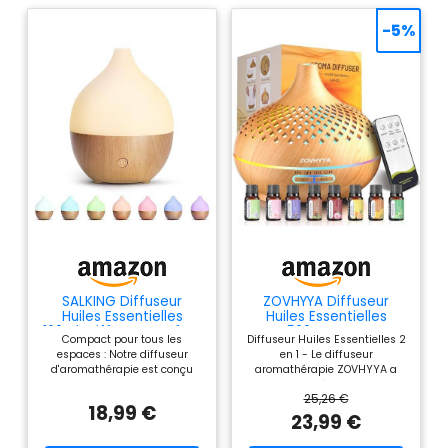
-5%
SALKING Diffuseur
ZOVHYYA Diffuseur
Huiles Essentielles
Huiles Essentielles
100ml, Diffuseur Parfum
500ML avec
Compact pour tous les
Diffuseur Huiles Essentielles 2
Maison 8 LED
Télécommande 14 LED
espaces : Notre diffuseur
en 1 - Le diffuseur
d'aromathérapie est conçu
aromathérapie ZOVHYYA a
pour être compact, ce qui le
une capacité de 500 ml et
25,26 €
rend parfait pour différents
peut être utilisé en continu
18,99 €
espaces. Rehaussez votre
jusqu'à 10 heures
23,99 €
décoration avec le design
(brumisation minimale).
minimaliste typique nordique
L'ajout d'huiles essentielles