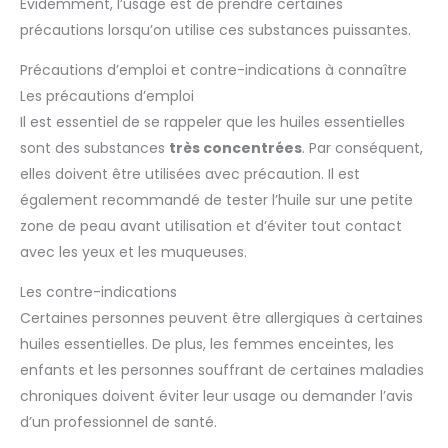
l'aromathérapie pour vous
Évidemment, l’usage est de prendre certaines
aider à créer l'atmosphère
précautions lorsqu’on utilise ces substances puissantes.
souhaitée et promouvoir votre
bien-être global. Idée cadeau
parfaite avec un service client
Précautions d’emploi et contre-indications à connaître
convivial : Vous cherchez un
cadeau réfléchi ? Notre
Les précautions d’emploi
diffuseur nordique compact
Il est essentiel de se rappeler que les huiles essentielles
est un choix de cadeau idéal.
Sa polyvalence, son design
sont des substances
très concentrées
. Par conséquent,
élégant et ses effets
puissants en font un cadeau
elles doivent être utilisées avec précaution. Il est
unique et précieux qui
suscitera la curiosité de tous.
également recommandé de tester l’huile sur une petite
De plus, notre service client
zone de peau avant utilisation et d’éviter tout contact
convivial garantit une
expérience fluide et une
avec les yeux et les muqueuses.
satisfaction client.
Les contre-indications
Certaines personnes peuvent être allergiques à certaines
huiles essentielles. De plus, les femmes enceintes, les
enfants et les personnes souffrant de certaines maladies
chroniques doivent éviter leur usage ou demander l’avis
d’un professionnel de santé.