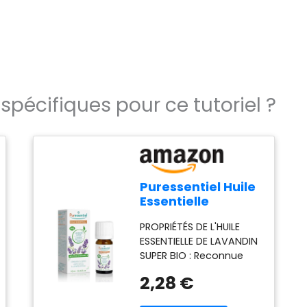
spécifiques pour ce tutoriel ?
Puressentiel Huile
Essentielle
Lavandin super
PROPRIÉTÉS DE L'HUILE
HEBBD BIO 10 ml
ESSENTIELLE DE LAVANDIN
SUPER BIO : Reconnue
pour ses vertus
2,28 €
relaxantes et
décontractantes, c'est