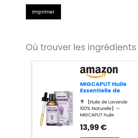
Imprimer
Où trouver les ingrédients 
MIGCAPUT Huile
Essentielle de
Lavande 100ML,
💐 【Huile de Lavande
Huile Essentielle
100% Naturelle】—
Aromathérapie
MIGCAPUT huile
100% Naturelle
essentielle de lavande
pour Diffuseur,
13,99 €
est fabriquée à partir
Humidificateur,
d'extraits naturels de
Huile de Lavande