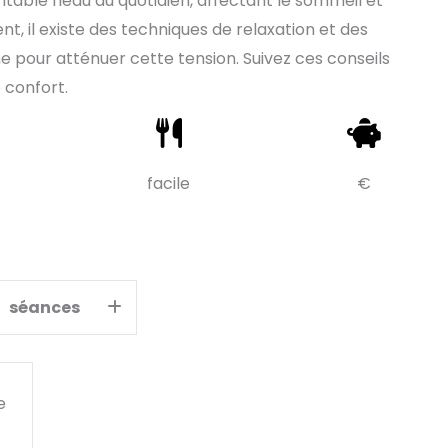
itable fléau au quotidien, affectant le sommeil et
 il existe des techniques de relaxation et des
e pour atténuer cette tension. Suivez ces conseils
 confort.
facile
€
séances
e