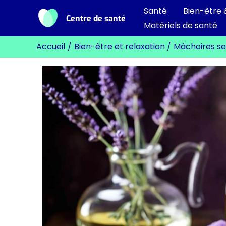
Aller
Santé
Bien-être 
Centre de santé
au
Matériels de santé
contenu
Accueil
Bien-être et relaxation
Mâchoires ser