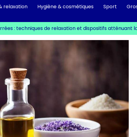
& relaxation
Hygiène & cosmétiques
Sport
Gro
rées : techniques de relaxation et dispositifs atténuant l