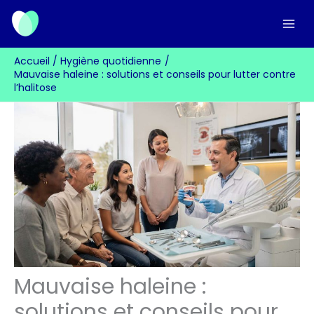
Aller
au
contenu
Accueil
Hygiène quotidienne
Mauvaise haleine : solutions et conseils pour lutter contre
l’halitose
Mauvaise haleine :
solutions et conseils pour