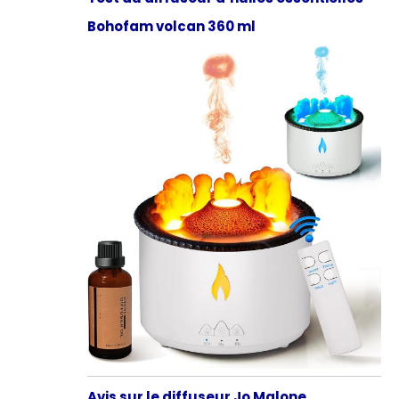
Bohofam volcan 360 ml
Avis sur le diffuseur Jo Malone