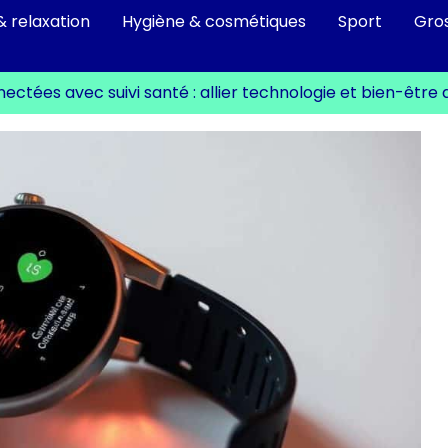
& relaxation
Hygiène & cosmétiques
Sport
Gro
ctées avec suivi santé : allier technologie et bien-être 