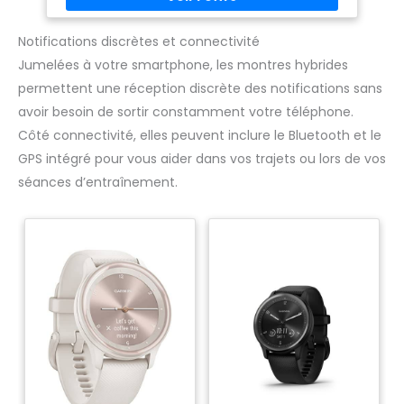
d'une maladie. Dynamisez votre sport grâce aux zones de
variation de température. INFORMATIONS AVANCÉES DE
SANTÉ RESPIRATOIRE - Mesurez votre saturation en oxygène
Notifications discrètes et connectivité
directement sur votre montre et suivez vos perturbations
Jumelées à votre smartphone, les montres hybrides
respiratoires et votre saturation en oxygène moyenne de
nuit. PARAMÈTRES DE SANTÉ DE NUIT - Retrouvez votre score
permettent une réception discrète des notifications sans
de qualité du sommeil dès votre réveil, parcourez vos
mesures de sommeil et obtenez des conseils pour
avoir besoin de sortir constamment votre téléphone.
l'améliorer.
Côté connectivité, elles peuvent inclure le Bluetooth et le
GPS intégré pour vous aider dans vos trajets ou lors de vos
séances d’entraînement.