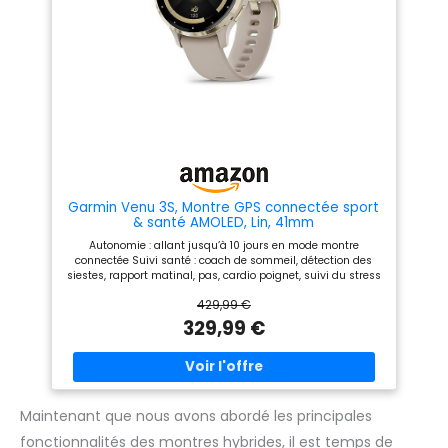
Garmin Venu 3S, Montre GPS connectée sport
& santé AMOLED, Lin, 41mm
Autonomie : allant jusqu’à 10 jours en mode montre
connectée Suivi santé : coach de sommeil, détection des
siestes, rapport matinal, pas, cardio poignet, suivi du stress
et de la respiration, Body Battery et bien plus Multisports :
429,99 €
GPS intégré avec plus de 30 sports intégrés dont la marche,
yoga, HIIT, course à pied, musculation, vélo, nage en eau
329,99 €
libre, natation, le golf et bien plus encore Mode fauteuil
roulant : enregistre les poussées au lieu des pas, et inclut
des activités spécifiques avec des entraînements
préchargés, des entraînements animés pour les personnes
à mobilité réduite Fonctions connectées : appels via
Bluetooth, suivi des appels et SMS, Garmin Pay, stockage
Maintenant que nous avons abordé les principales
musique (Compatible Spotify, Deezer, Amazon Music),
fonctionnalités des montres hybrides, il est temps de
détection d'incident et assistance Écran AMOLED de